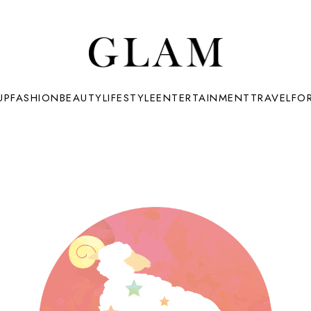
UP
FASHION
BEAUTY
LIFESTYLE
ENTERTAINMENT
TRAVEL
FO