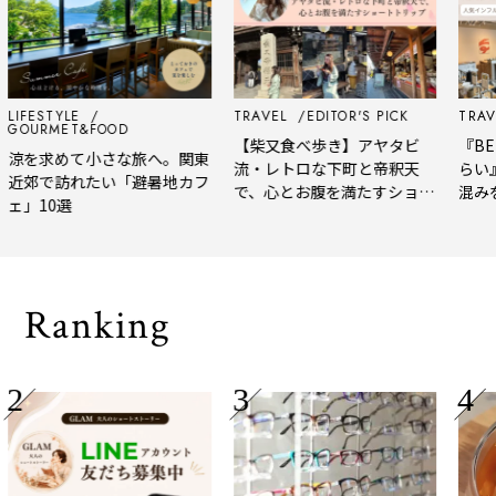
LIFESTYLE
TRAVEL
EDITOR'S PICK
TRAVE
GOURMET&FOOD
【柴又食べ歩き】アヤタビ
『BER
涼を求めて小さな旅へ。関東
流・レトロな下町と帝釈天
らい
近郊で訪れたい「避暑地カフ
で、心とお腹を満たすショー
混み
ェ」10選
トトリップ
風、
され
Ranking