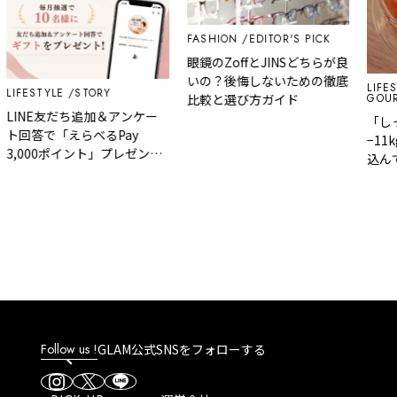
FASHION
EDITOR'S PICK
眼鏡のZoffとJINSどちらが良
いの？後悔しないための徹底
LIFES
LIFESTYLE
STORY
GOUR
比較と選び方ガイド
LINE友だち追加＆アンケー
「し
ト回答で「えらべるPay
−11
3,000ポイント」プレゼント
込ん
｜GLAM 大人のショートスト
ットが
ーリー
の脂
Follow us !
GLAM公式SNSをフォローする