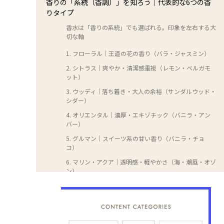
香りの「系統（香調）」を知ろう｜代表的な6つの香
りタイプ
香水は「香りの系統」でも選ばれる。印象を左右する大
切な軸
1. フローラル｜王道の花の香り（バラ・ジャスミン）
2. シトラス｜爽やか・清潔感重視（レモン・ベルガモ
ット）
3. ウッディ｜落ち着き・大人の余裕（サンダルウッド・
シダー）
4. オリエンタル｜濃厚・エキゾチック（バニラ・アン
バー）
5. グルマン｜スイーツ系の甘い香り（バニラ・チョ
コ）
6. マリン・アクア｜透明感・軽やかさ（海・潮風・オゾ
ン）
香水の「ノート（香りの三段階変化）」を理解しよう
香水は時間とともに香りが変わる三層構造
トップノート｜第一印象を決める香り（5〜15分）