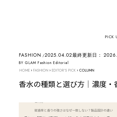
INDEX
PICK 
香水の「種類」はどう決まる？基本知識を押さえよう
香水の語源と歴史（Per Fumum＝煙から始まった香水
文化）
FASHION
2025.04.02
最終更新日：
2026
賦香率（ふこうりつ）とは？濃度で分かれる4つの基本
BY GLAM Fashion Editorial
分類
›
›
›
HOME
FASHION
EDITOR'S PICK
COLUMN
1. パルファン（Parfum）｜最も濃厚で高級
2. オードパルファン（EDP）｜バランスの取れた濃度
香水の種類と選び方｜濃度・
3. オードトワレ（EDT）｜普段使いに最適
4. オーデコロン（EDC）｜ライトで爽やか、リフレッシ
ュ向き
賦香率と香りの強さはなぜ一致しない？製品設計の違い