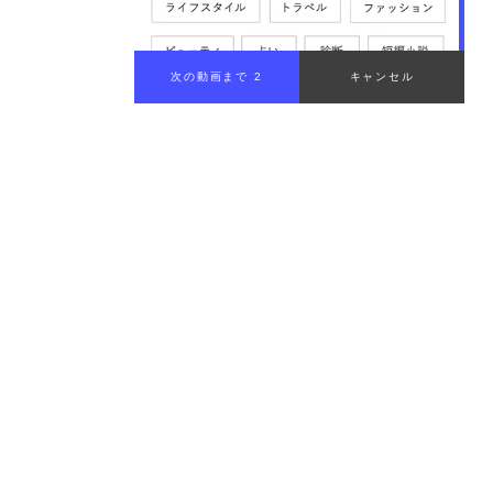
ミドルノート｜その香水の「顔」（1〜2時間）
ラストノート（ベースノート）｜肌に残る余韻（2時
間〜）
シーン別・季節別で使い分け｜TPOで香水を楽しむ
仕事・プライベート・デート・フォーマルなど
季節に合わせた選び方（春夏は爽やか系、秋冬は甘め・
重め）
和食・レストラン利用時の注意
香水の正しいつけ方・選び方
香水はどこにつける？効果的な部位（手首・うなじ・膝
裏）
香水選びで失敗しないコツ｜肌で試して時間経過を観察
【上級編】香水のレイヤリング（重ね付け）を楽しむ方
法
香水の正しい保管方法と寿命