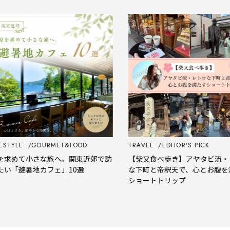
YLE
GOURMET&FOOD
TRAVEL
EDITOR'S PICK
めて小さな旅へ。関東近郊で訪
【柴又食べ歩き】アヤタビ流・レト
「避暑地カフェ」10選
な下町と帝釈天で、心とお腹を満た
ショートトリップ