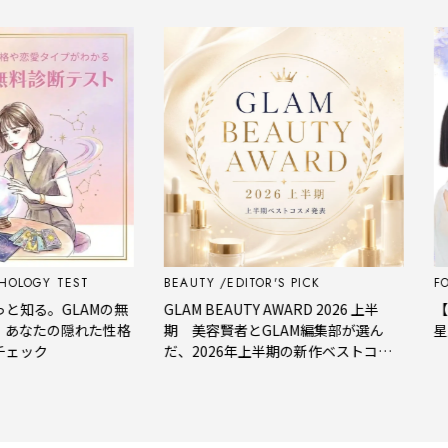
OGY TEST
BEAUTY
EDITOR'S PICK
FORT
る。GLAMの無
GLAM BEAUTY AWARD 2026 上半
【今週
なたの隠れた性格
期 美容賢者とGLAM編集部が選ん
星座占
ック
だ、2026年上半期の新作ベストコス
メ。