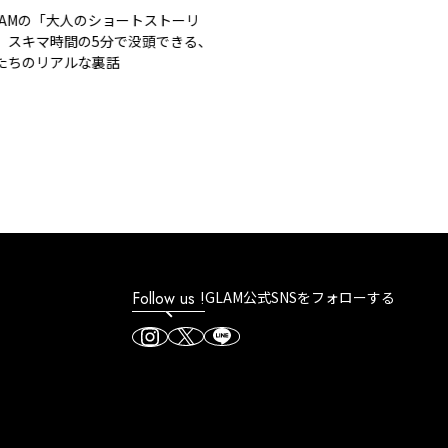
Mの「大人のショートストーリ
キマ時間の5分で没頭できる、
のリアルな裏話
Follow us !
GLAM公式SNSをフォローする