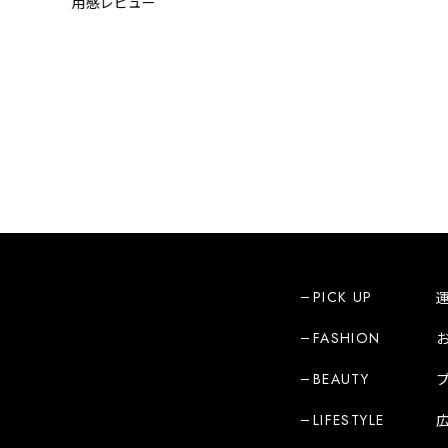
用感レビュー
PICK UP
FASHION
BEAUTY
LIFESTYLE