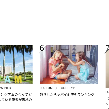
ICK
FORTUNE
BLOOD TYPE
FORT
】グアムの今ってど
怒らせたらヤバイ血液型ランキング
【夢
いる筆者が現地の
クス
い…