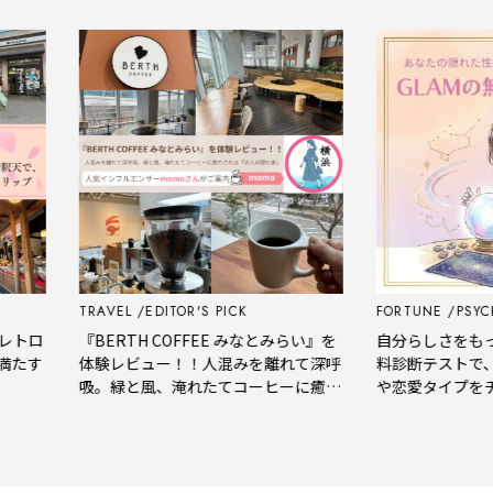
TRAVEL
EDITOR'S PICK
FORTUNE
PSYCHOL
ロ
『BERTH COFFEE みなとみらい』を
自分らしさをもっと知
す
体験レビュー！！人混みを離れて深呼
料診断テストで、あ
吸。緑と風、淹れたてコーヒーに癒や
や恋愛タイプをチェ
される「大人の隠れ家」