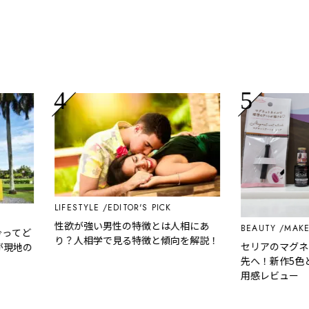
LIFESTYLE
EDITOR'S PICK
性欲が強い男性の特徴とは人相にあ
BEAUTY
MAKE UP
てど
り？人相学で見る特徴と傾向を解説！
セリアのマグネッ
地の
先へ！新作5色と専
用感レビュー