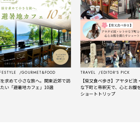
STYLE
GOURMET&FOOD
TRAVEL
EDITOR'S PICK
求めて小さな旅へ。関東近郊で訪
【柴又食べ歩き】アヤタビ流・レ
い「避暑地カフェ」10選
な下町と帝釈天で、心とお腹を満
ショートトリップ