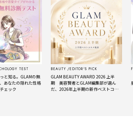
LOGY TEST
BEAUTY
EDITOR'S PICK
FOR
知る。GLAMの無
GLAM BEAUTY AWARD 2026 上半
【今
あなたの隠れた性格
期 美容賢者とGLAM編集部が選ん
星座
ェック
だ、2026年上半期の新作ベストコス
メ。