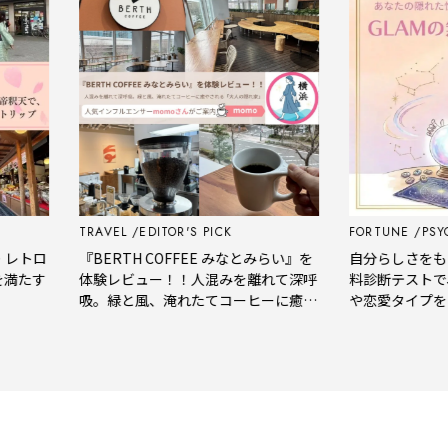
TRAVEL
EDITOR'S PICK
FORTUNE
PSYCHO
トロ
『BERTH COFFEE みなとみらい』を
自分らしさをもっと
たす
体験レビュー！！人混みを離れて深呼
料診断テストで、
吸。緑と風、淹れたてコーヒーに癒や
や恋愛タイプをチ
される「大人の隠れ家」