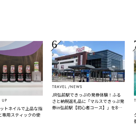
TRAVEL
NEWS
JR弘前駅できっぷの発券体験！ふる
TRA
さと納税返礼品に「マルスできっぷ発
券in弘前駅【初心者コース】」を8月
【取
トネイルで上品な指
29日から新たに追加
グア
用スティックの使
徹底
トホ