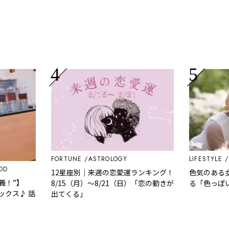
FORTUNE
ASTROLOGY
LIFESTYLE
EDI
12星座別｜来週の恋愛運ランキング！
色気のある女性
”】
8/15（月）～8/21（日）「恋の動きが
る「色っぽい」
ス♪ 話
出てくる」
O NO