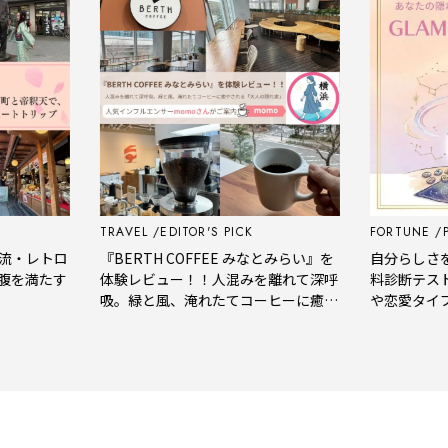
TRAVEL
EDITOR'S PICK
FORTUNE
PSY
・レトロ
『BERTH COFFEE みなとみらい』を
自分らしさをも
を満たす
体験レビュー！！人混みを離れて深呼
料診断テストで
吸。緑と風、淹れたてコーヒーに癒や
や恋愛タイプを
される「大人の隠れ家」