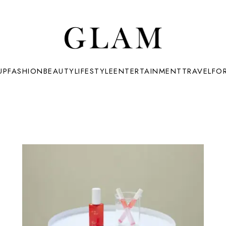
UP
FASHION
BEAUTY
LIFESTYLE
ENTERTAINMENT
TRAVEL
FO