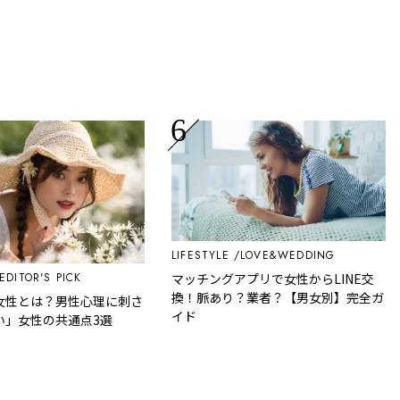
LIFESTYLE
LOVE&WEDDING
TOR'S PICK
マッチングアプリで女性からLINE交
換！脈あり？業者？【男女別】完全ガ
とは？男性心理に刺さ
イド
女性の共通点3選
L