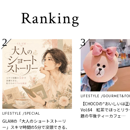
Ranking
LIFESTYLE
GOURMET&FOOD
【CHOCOの“おいしいは正義！
Vol.64 紅茶でほっとリラック
FESTYLE
SPECIAL
題の午後ティーカフェ
LAMの「大人のショートストーリ
「Milk.Black.Lemon. By GOG
」スキマ時間の5分で没頭できる、
KOCHA」