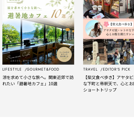
FESTYLE
GOURMET&FOOD
TRAVEL
EDITOR'S PICK
を求めて小さな旅へ。関東近郊で訪
【柴又食べ歩き】アヤタビ流
たい「避暑地カフェ」10選
な下町と帝釈天で、心とお腹
ショートトリップ