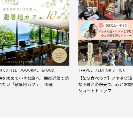
STYLE
GOURMET&FOOD
TRAVEL
EDITOR'S PICK
求めて小さな旅へ。関東近郊で訪
【柴又食べ歩き】アヤタビ流・レ
い「避暑地カフェ」10選
な下町と帝釈天で、心とお腹を満
ショートトリップ