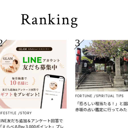
Ranking
FORTUNE
SPIRITUAL TIPS
「恐ろしい程当たる！」と話題の
赤坂の占い鑑定に行ってみた！
STYLE
STORY
NE友だち追加＆アンケート回答で
らべるPay 3,000ポイント」プレ