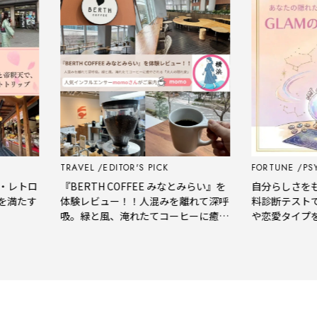
TRAVEL
EDITOR'S PICK
FORTUNE
PSYCH
トロ
『BERTH COFFEE みなとみらい』を
自分らしさをもっと
たす
体験レビュー！！人混みを離れて深呼
料診断テストで、
吸。緑と風、淹れたてコーヒーに癒や
や恋愛タイプをチ
される「大人の隠れ家」