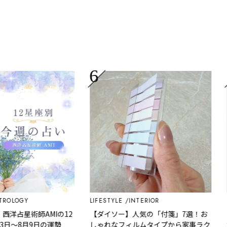
LOGY
LIFESTYLE
INTERIOR
LIF
占星術師AMIの12
【ダイソー】人気の「付箋」7選！お
【
～8月9日の運勢
しゃれなフィルムタイプから家事ラク
す