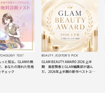
OLOGY TEST
BEAUTY
EDITOR'S PICK
FO
知る。GLAMの無
GLAM BEAUTY AWARD 2026 上半
【今
あなたの隠れた性格
期 美容賢者とGLAM編集部が選ん
星座
ェック
だ、2026年上半期の新作ベストコス
メ。