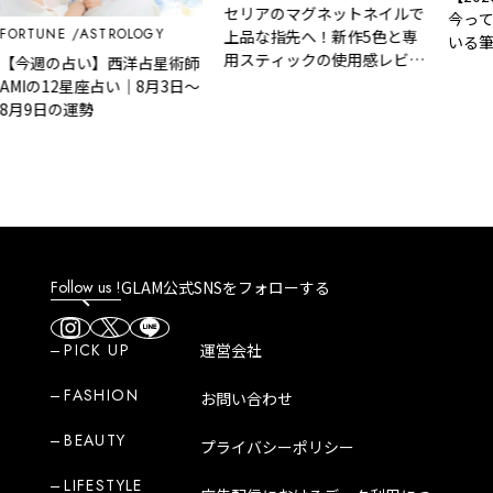
セリアのマグネットネイルで
今って
FORTUNE
ASTROLOGY
上品な指先へ！新作5色と専
いる筆
用スティックの使用感レビュ
【今週の占い】西洋占星術師
説！
ー
AMIの12星座占い｜8月3日～
8月9日の運勢
Follow us !
GLAM公式SNSをフォローする
PICK UP
運営会社
FASHION
お問い合わせ
BEAUTY
プライバシーポリシー
LIFESTYLE