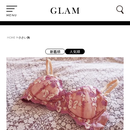
MENU
›
HOME
小さい胸
新着順
人気順