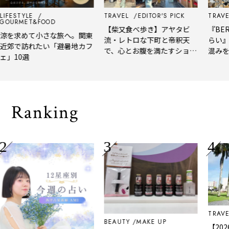
LIFESTYLE
TRAVEL
EDITOR'S PICK
TRAVE
GOURMET&FOOD
【柴又食べ歩き】アヤタビ
『BER
涼を求めて小さな旅へ。関東
流・レトロな下町と帝釈天
らい』
近郊で訪れたい「避暑地カフ
で、心とお腹を満たすショー
混みを
ェ」10選
トトリップ
風、淹
される
Ranking
TRAVE
BEAUTY
MAKE UP
【20