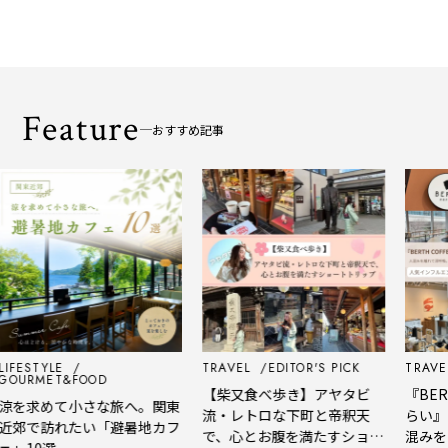
Feature
おすすめ記事
IFESTYLE
TRAVEL
EDITOR'S PICK
TRAVEL
GOURMET&FOOD
【柴又食べ歩き】アヤタビ
『BER
涼を求めて小さな旅へ。関東
流・レトロな下町と帝釈天
らい』
近郊で訪れたい「避暑地カフ
で、心とお腹を満たすショー
混みを
ェ」10選