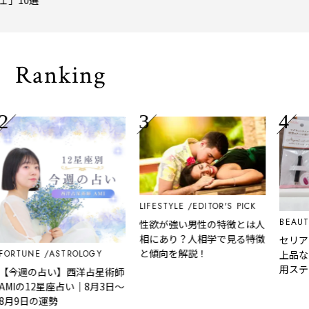
トトリップ
風、淹
される
Ranking
LIFESTYLE
EDITOR'S PICK
BEAUT
性欲が強い男性の特徴とは人
相にあり？人相学で見る特徴
セリア
と傾向を解説！
FORTUNE
ASTROLOGY
上品な
用ステ
【今週の占い】西洋占星術師
ー
AMIの12星座占い｜8月3日～
8月9日の運勢