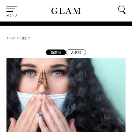
MENU
›
HOME
口臭ケア
新着順
人気順