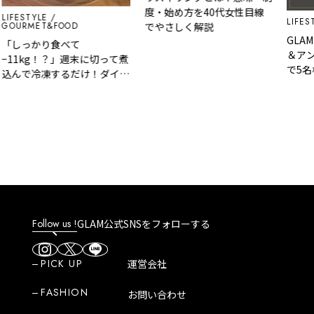
度・始め方を40代女性目線
LIFESTYLE
LIFEST
GOURMET&FOOD
でやさしく解説
GLAM
「しっかり食べて
＆アン
−11kg！？」週末に切って煮
で5名
込んで冷凍するだけ！ダイエ
カード
ットが無理なく続く『5日分
選べる
の脂肪燃焼スープ』
Follow us !
GLAM公式SNSをフォローする
PICK UP
運営会社
FASHION
お問い合わせ