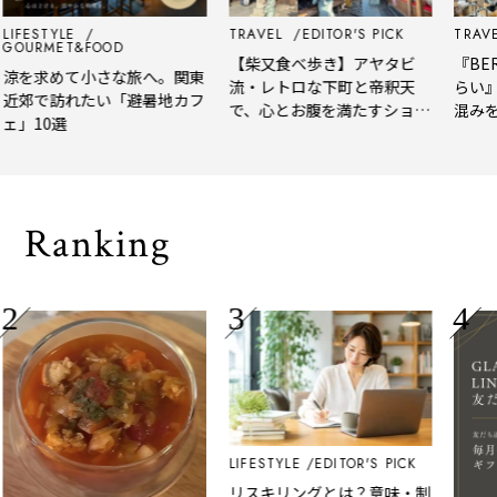
LIFESTYLE
TRAVEL
EDITOR'S PICK
TRAVE
GOURMET&FOOD
【柴又食べ歩き】アヤタビ
『BER
涼を求めて小さな旅へ。関東
流・レトロな下町と帝釈天
らい』
近郊で訪れたい「避暑地カフ
で、心とお腹を満たすショー
混みを
ェ」10選
トトリップ
風、淹
される
Ranking
LIFESTYLE
EDITOR'S PICK
リスキリングとは？意味・制