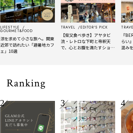
LIFESTYLE
TRAVEL
EDITOR'S PICK
TRAVE
GOURMET&FOOD
【柴又食べ歩き】アヤタビ
『BER
涼を求めて小さな旅へ。関東
流・レトロな下町と帝釈天
らい』
近郊で訪れたい「避暑地カフ
で、心とお腹を満たすショー
混みを
ェ」10選
トトリップ
風、淹
される
Ranking