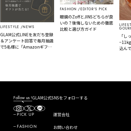
FASHION
EDITOR'S PICK
眼鏡のZoffとJINSどちらが良
いの？後悔しないための徹底
LIFEST
LIFESTYLE
NEWS
GOURM
比較と選び方ガイド
GLAM公式LINEを友だち登録
「しっ
＆アンケート回答で毎月抽選
−11
で5名様に「Amazonギフト
込んで
カード」など、好きな商品を
ットが
選べるギフトをプレゼント！
の脂肪
Follow us !
GLAM公式SNSをフォローする
PICK UP
運営会社
FASHION
お問い合わせ