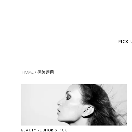
PICK 
›
HOME
保険適用
BEAUTY
EDITOR'S PICK