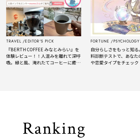
TRAVEL
EDITOR'S PICK
FORTUNE
PSYCHOLOGY TE
『BERTH COFFEE みなとみらい』を
自分らしさをもっと知る。GL
体験レビュー！！人混みを離れて深呼
料診断テストで、あなたの隠
吸。緑と風、淹れたてコーヒーに癒や
や恋愛タイプをチェック
される「大人の隠れ家」
Ranking