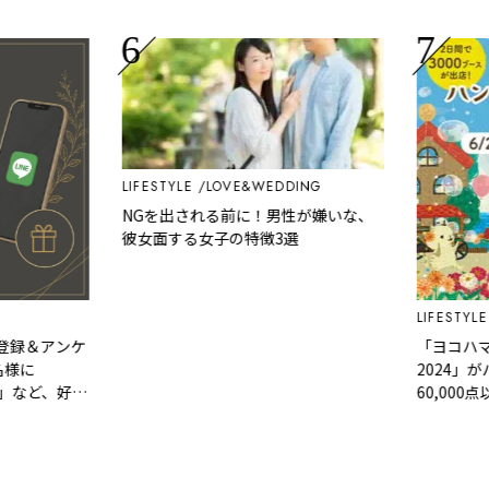
LIFESTYLE
LOVE&WEDDING
NGを出される前に！男性が嫌いな、
彼女面する女子の特徴3選
LIFESTYLE
ED
録＆アンケ
「ヨコハマハ
に
2024」がパ
など、好き
60,000点
ゼント！