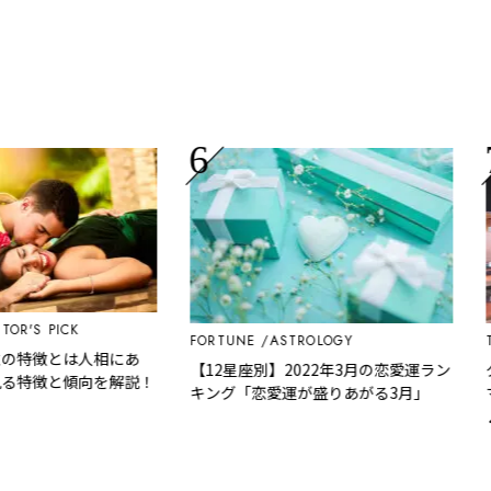
'S PICK
FORTUNE
ASTROLOGY
TRA
特徴とは人相にあ
【12星座別】2022年3月の恋愛運ラン
グア
特徴と傾向を解説！
キング「恋愛運が盛りあがる3月」
マッ
♪