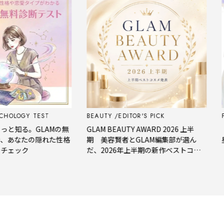
OLOGY TEST
BEAUTY
EDITOR'S PICK
FOR
知る。GLAMの無
GLAM BEAUTY AWARD 2026 上半
【今
あなたの隠れた性格
期 美容賢者とGLAM編集部が選ん
星座
ェック
だ、2026年上半期の新作ベストコス
メ。