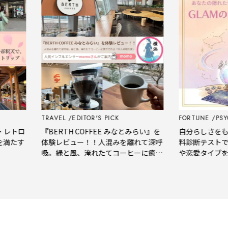
TRAVEL
EDITOR'S PICK
FORTUNE
PSYCH
トロ
『BERTH COFFEE みなとみらい』を
自分らしさをもっと
たす
体験レビュー！！人混みを離れて深呼
料診断テストで、
吸。緑と風、淹れたてコーヒーに癒や
や恋愛タイプをチ
される「大人の隠れ家」