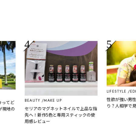
LIFESTYLE
EDITOR
性欲が強い男性の
BEAUTY
MAKE UP
てど
り？人相学で見る
セリアのマグネットネイルで上品な指
地の
先へ！新作5色と専用スティックの使
用感レビュー