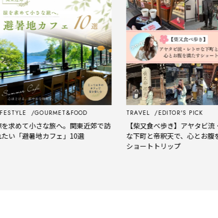
STYLE
GOURMET&FOOD
TRAVEL
EDITOR'S PICK
求めて小さな旅へ。関東近郊で訪
【柴又食べ歩き】アヤタビ流・レ
い「避暑地カフェ」10選
な下町と帝釈天で、心とお腹を満
ショートトリップ