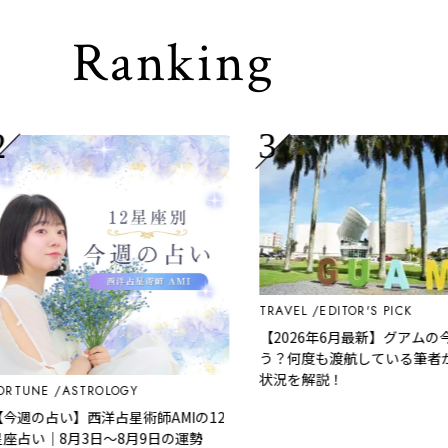
Ranking
TRAVEL
EDITOR'S PICK
【2026年6月最新】グアムの今っ
う？何度も渡航している筆者が現
状況を解説！
TUNE
ASTROLOGY
週の占い】西洋占星術師AMIの12
占い｜8月3日～8月9日の運勢