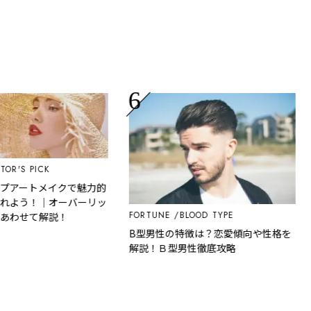
'S PICK
アートメイクで魅力的
よう！｜オーバーリッ
FORTUNE
BLOOD TYPE
LI
わせて解説！
B型男性の特徴は？恋愛傾向や性格を
男
解説！Ｂ型男性徹底攻略
感