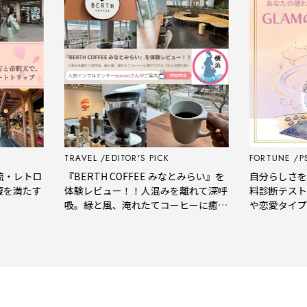
TRAVEL
EDITOR'S PICK
FORTUNE
PSYC
レトロ
『BERTH COFFEE みなとみらい』を
自分らしさをもっ
満たす
体験レビュー！！人混みを離れて深呼
料診断テストで
吸。緑と風、淹れたてコーヒーに癒や
や恋愛タイプを
される「大人の隠れ家」