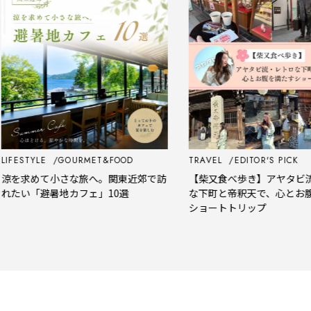
FESTYLE
GOURMET&FOOD
TRAVEL
EDITOR'S PICK
を求めて小さな旅へ。関東近郊で訪
【柴又食べ歩き】アヤタビ流・
たい「避暑地カフェ」10選
な下町と帝釈天で、心とお腹を
ショートトリップ