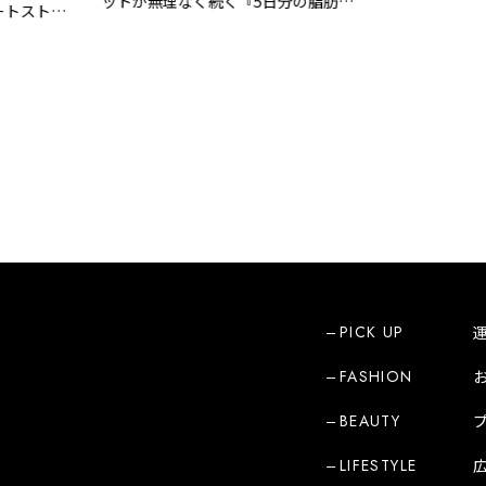
ットが無理なく続く『5日分の脂肪燃
トストー
焼スープ』
PICK UP
FASHION
BEAUTY
LIFESTYLE