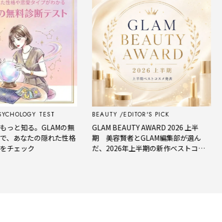
HOLOGY TEST
BEAUTY
EDITOR'S PICK
F
と知る。GLAMの無
GLAM BEAUTY AWARD 2026 上半
【
、あなたの隠れた性格
期 美容賢者とGLAM編集部が選ん
星
チェック
だ、2026年上半期の新作ベストコス
メ。