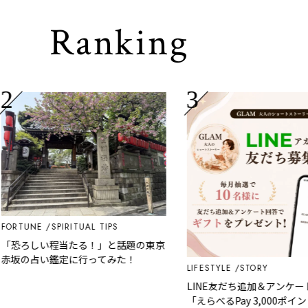
Ranking
RTUNE
SPIRITUAL TIPS
恐ろしい程当たる！」と話題の東京
坂の占い鑑定に行ってみた！
LIFESTYLE
STORY
LINE友だち追加＆アンケート
「えらべるPay 3,000ポイント