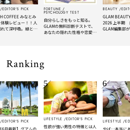
EDITOR'S PICK
FORTUNE
BEAUTY
EDITO
PSYCHOLOGY TEST
 COFFEE みなとみ
GLAM BEAUTY
自分らしさをもっと知る。
体験レビュー！！人
2026 上半期
GLAMの無料診断テストで、
れて深呼吸。緑と
GLAM編集部が
あなたの隠れた性格や恋愛タ
たてコーヒーに癒や
年上半期の新作
イプをチェック
大人の隠れ家」
メ。
Ranking
LIFESTYLE
EDITOR'S PICK
EDITOR'S PICK
LIFESTYLE
EDI
性欲が強い男性の特徴とは人
年6月最新】グアムの
やば…本当にあ