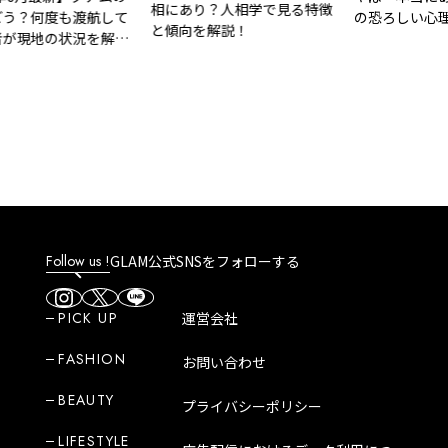
相にあり？人相学で見る特徴
う？何度も渡航して
の恐ろしい心理
と傾向を解説！
が現地の状況を解
Follow us !
GLAM公式SNSをフォローする
PICK UP
運営会社
FASHION
お問い合わせ
BEAUTY
プライバシーポリシー
LIFESTYLE