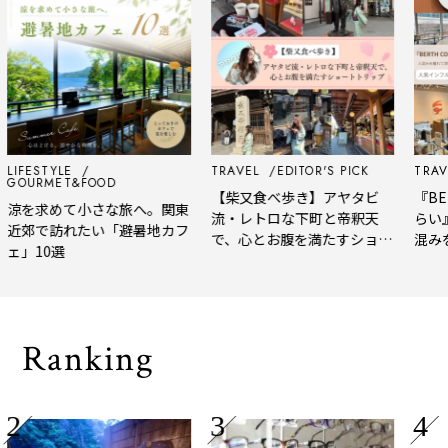
LIFESTYLE
TRAVEL
EDITOR'S PICK
TRAVE
GOURMET&FOOD
【柴又食べ歩き】アヤタビ
『BER
涼を求めて小さな旅へ。関東
流・レトロな下町と帝釈天
らい
近郊で訪れたい「避暑地カフ
で、心とお腹を満たすショー
混み
ェ」10選
トトリップ
風、
され
Ranking