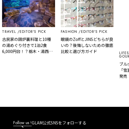
TRAVEL
EDITOR'S PICK
FASHION
EDITOR'S PICK
古民家の囲炉裏料理と10種
眼鏡のZoffとJINSどちらが良
の湯めぐり付きで1泊2食
いの？後悔しないための徹底
6,000円台！？栃木・湯西川
比較と選び方ガイド
LIFES
GOUR
温泉『桓武平氏ゆかりの宿
揚羽』で叶う秘境ステイ
ブル
「雪
発売
Follow us !
GLAM公式SNSをフォローする