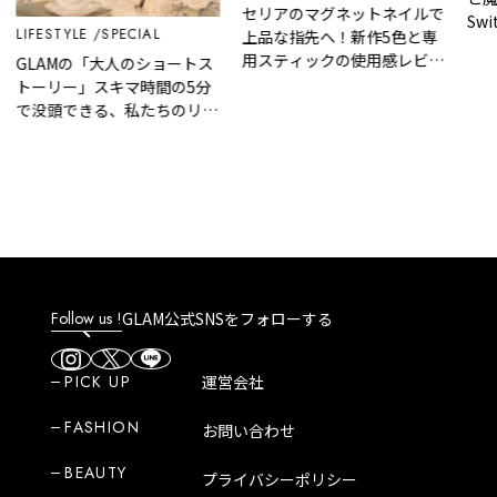
セリアのマグネットネイルで
Swit
LIFESTYLE
SPECIAL
上品な指先へ！新作5色と専
202
用スティックの使用感レビュ
GLAMの「大人のショートス
ー
トーリー」スキマ時間の5分
で没頭できる、私たちのリア
ルな裏話
Follow us !
GLAM公式SNSをフォローする
PICK UP
運営会社
FASHION
お問い合わせ
BEAUTY
プライバシーポリシー