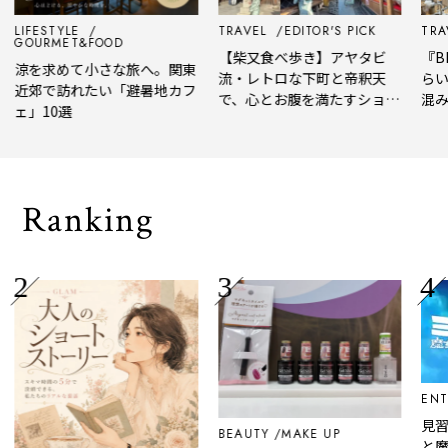
LIFESTYLE
TRAVEL
EDITOR'S PICK
TRAV
GOURMET&FOOD
【柴又食べ歩き】アヤタビ
『BE
涼を求めて小さな旅へ。関東
流・レトロな下町と帝釈天
らい
近郊で訪れたい「避暑地カフ
で、心とお腹を満たすショー
混み
ェ」10選
トトリップ
風、
され
Ranking
ENT
見習
BEAUTY
MAKE UP
と魔女