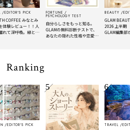
EDITOR'S PICK
FORTUNE
BEAUTY
EDIT
PSYCHOLOGY TEST
H COFFEE みなとみ
GLAM BEAUT
自分らしさをもっと知る。
を体験レビュー！！人
2026 上半期
GLAMの無料診断テストで、
離れて深呼吸。緑と
GLAM編集部が
あなたの隠れた性格や恋愛タ
れたてコーヒーに癒や
年上半期の新
イプをチェック
「大人の隠れ家」
メ。
Ranking
N
EDITOR'S PICK
TRAVEL
EDIT