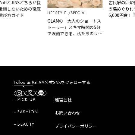
offとJINSどちらが良
古民家の囲炉裏
後悔しないための徹底
の湯めぐり付き
LIFESTYLE
SPECIAL
選び方ガイド
6,000円台
GLAMの「大人のショートス
温泉『桓武平
トーリー」スキマ時間の5分
揚羽』で叶う
で没頭できる、私たちのリア
ルな裏話
Follow us !
GLAM公式SNSをフォローする
PICK UP
運営会社
FASHION
お問い合わせ
BEAUTY
プライバシーポリシー