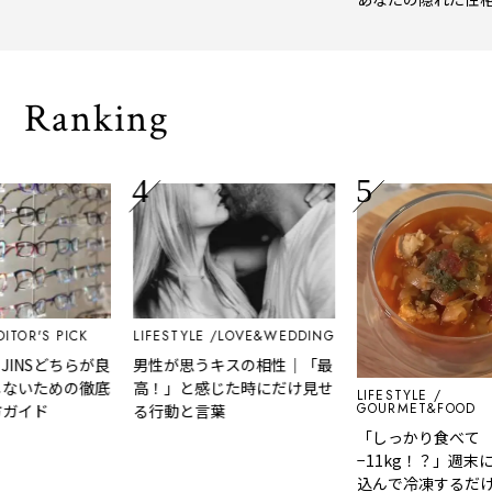
風、淹れたてコーヒーに癒や
イプをチェック
される「大人の隠れ家」
Ranking
ITOR'S PICK
LIFESTYLE
LOVE&WEDDING
JINSどちらが良
男性が思うキスの相性｜「最
ないための徹底
高！」と感じた時にだけ見せ
LIFESTYLE
GOURMET&FOOD
ガイド
る行動と言葉
「しっかり食べて
−11kg！？」週末
込んで冷凍するだけ