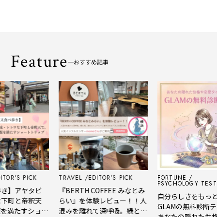
Feature
おすすめ記事
TOR'S PICK
TRAVEL
EDITOR'S PICK
FORTUNE
PSYCHOLOGY TEST
き】アヤタビ
『BERTH COFFEE みなとみ
自分らしさをもっと
下町と帝釈天
らい』を体験レビュー！！人
GLAMの無料診断テ
を満たすショー
混みを離れて深呼吸。緑と
あなたの隠れた性格