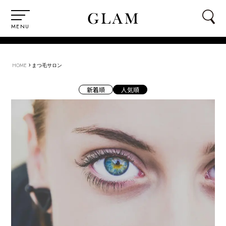
MENU
›
HOME
まつ毛サロン
新着順
人気順