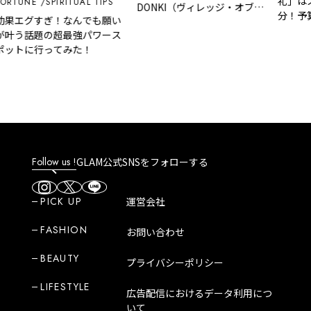
礼」は
ORTUNE
SPIRITUAL TIPS
DONKI（ヴィレッジ・オブ・
分！予
効果エグすぎ！なんでも願い
ドンキ）」はどんなところ？
ない気
が叶う話題の超最強パワース
魅力や人気商品など紹介！
ポットに行ってみた！
Follow us !
GLAM公式SNSをフォローする
PICK UP
運営会社
FASHION
お問い合わせ
BEAUTY
プライバシーポリシー
LIFESTYLE
広告配信におけるデータ利用につ
いて