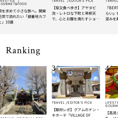
IFESTYLE
TRAVEL
EDITOR'S PICK
TRAVEL
OURMET&FOOD
【柴又食べ歩き】アヤタビ
『BERT
涼を求めて小さな旅へ。関東
流・レトロな下町と帝釈天
らい』
近郊で訪れたい「避暑地カフ
で、心とお腹を満たすショー
混みを
」10選
トトリップ
風、淹
される
Ranking
TRAVEL
EDITOR'S PICK
LIFESTY
GOURME
【取材レポ】グアムのドン・
【高見
キホーテ「VILLAGE OF