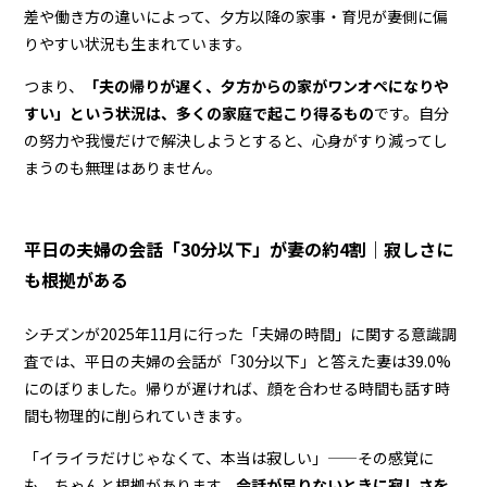
差や働き方の違いによって、夕方以降の家事・育児が妻側に偏
りやすい状況も生まれています。
つまり、
「夫の帰りが遅く、夕方からの家がワンオペになりや
すい」という状況は、多くの家庭で起こり得るもの
です。自分
の努力や我慢だけで解決しようとすると、心身がすり減ってし
まうのも無理はありません。
平日の夫婦の会話「30分以下」が妻の約4割｜寂しさに
も根拠がある
シチズンが2025年11月に行った「夫婦の時間」に関する意識調
査では、平日の夫婦の会話が「30分以下」と答えた妻は39.0%
にのぼりました。帰りが遅ければ、顔を合わせる時間も話す時
間も物理的に削られていきます。
「イライラだけじゃなくて、本当は寂しい」——その感覚に
も、ちゃんと根拠があります。
会話が足りないときに寂しさを