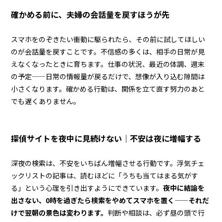
確かめる前に、夫婦の会話量を戻すほうが先
スマホをのぞきたい衝動に駆られたら、その前に試してほしい
のが会話量を戻すことです。不信感の多くは、相手の日常が見
えなくなったときに育ちます。仕事の状況、最近の体調、週末
の予定——日常の情報量が戻るだけで、想像が入り込む隙間は
小さくなります。確かめる行動は、関係を立て直す努力のあと
でも遅くありません。
探偵サイトを夜中に見続けない｜不安は夜に増幅する
深夜の検索は、不安をいちばん増幅させる行動です。浮気チェ
ックリストの記事は、読むほどに「うちも当てはまる気がす
る」という心理を引き出すようにできています。
夜中に結論を
出さない、0時を過ぎたら検索をやめてスマホを置く——それだ
けで翌朝の景色は変わります。
判断や相談は、必ず昼の頭で行