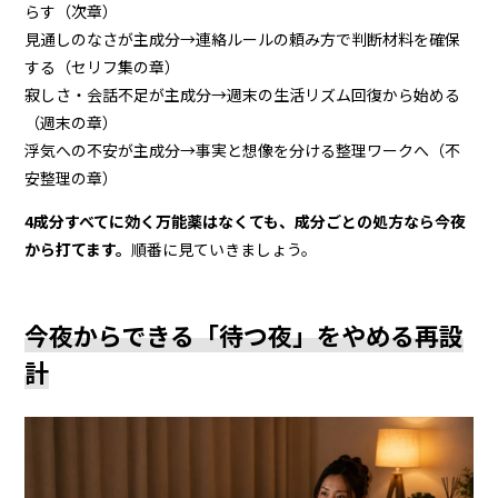
らす（次章）
見通しのなさが主成分→連絡ルールの頼み方で判断材料を確保
する（セリフ集の章）
寂しさ・会話不足が主成分→週末の生活リズム回復から始める
（週末の章）
浮気への不安が主成分→事実と想像を分ける整理ワークへ（不
安整理の章）
4成分すべてに効く万能薬はなくても、成分ごとの処方なら今夜
から打てます。
順番に見ていきましょう。
今夜からできる「待つ夜」をやめる再設
計