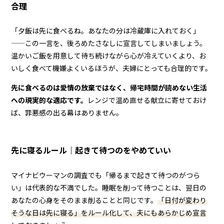
合理
「夕飯は先に食べるね。あなたの分は冷蔵庫に入れておく」
——この一言を、後ろめたさなしに宣言してしまいましょう。
温かいご飯を用意して待ち続けながら心が冷えていくより、お
いしく食べて機嫌よくいるほうが、夫婦にとっても合理的です。
先に食べるのは愛情の放棄ではなく、帰宅時間が読めない生活
への現実的な適応です。
レンジで温め直せる献立に寄せておけ
ば、罪悪感の出る幕はありません。
先に寝るルール｜起きて待つのをやめていい
マイナビウーマンの調査でも「帰るまで起きて待つのがつら
い」は代表的な不満でした。睡眠を削って待つことは、翌日の
あなたの心身をそのまま削ることと同じです。
「日付が変わり
そうな日は先に寝る」をルール化して、夫にもあらかじめ宣言