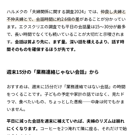
ハルメクの「夫婦関係に関する調査2024」では、
仲良し夫婦と
不仲夫婦とで、会話時間に約2.6倍の差
があることが分かってい
ます。エクスクリエの調査でも平日の会話量は15〜30分が最多
で、長い時間でなくても続いていることが大切だと示唆されま
す。
会話は質より先に、まず量。深い話を構えるより、話す時
間そのものを確保するほうが先です。
週末15分の「業務連絡じゃない会話」から
おすすめは、週末に15分だけ「業務連絡ではない会話」の時間
をつくることです。子どもの予定や家計の話ではなく、見たド
ラマ、食べたいもの、ちょっとした愚痴——中身は何でもかま
いません。
平日に減った会話を週末に補えていれば、夫婦のリズムは崩れ
にくくなります。
コーヒーを2つ淹れて隣に座る、それだけで始