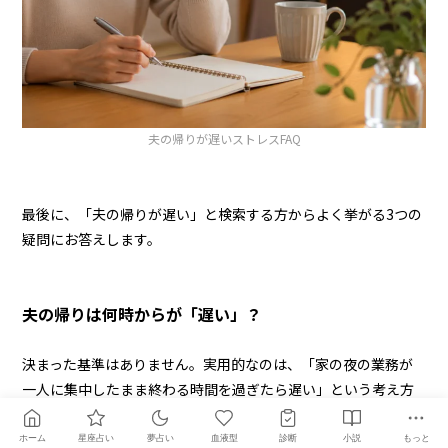
夫の帰りが遅いストレスFAQ
最後に、「夫の帰りが遅い」と検索する方からよく挙がる3つの
疑問にお答えします。
夫の帰りは何時からが「遅い」？
決まった基準はありません。実用的なのは、「家の夜の業務が
一人に集中したまま終わる時間を過ぎたら遅い」という考え方
です。子育て期の夫の約5割は21時以降の帰宅があり、21時前後
を境に「遅い」と感じる家庭が多いようです。
大切なのは世間
ホーム
星座占い
夢占い
血液型
診断
小説
もっと