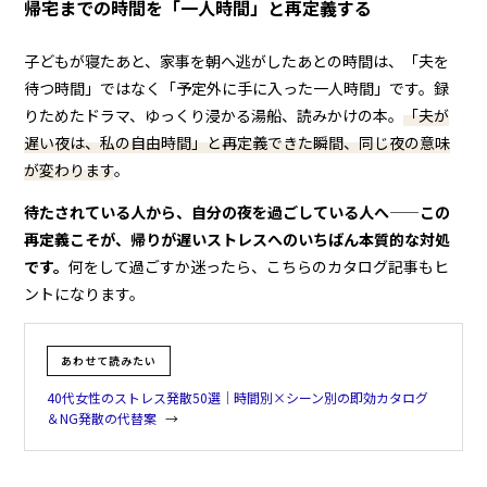
帰宅までの時間を「一人時間」と再定義する
子どもが寝たあと、家事を朝へ逃がしたあとの時間は、「夫を
待つ時間」ではなく「予定外に手に入った一人時間」です。録
りためたドラマ、ゆっくり浸かる湯船、読みかけの本。
「夫が
遅い夜は、私の自由時間」と再定義できた瞬間、同じ夜の意味
が変わります
。
待たされている人から、自分の夜を過ごしている人へ——この
再定義こそが、帰りが遅いストレスへのいちばん本質的な対処
です。
何をして過ごすか迷ったら、こちらのカタログ記事もヒ
ントになります。
あわせて読みたい
40代女性のストレス発散50選｜時間別×シーン別の即効カタログ
＆NG発散の代替案