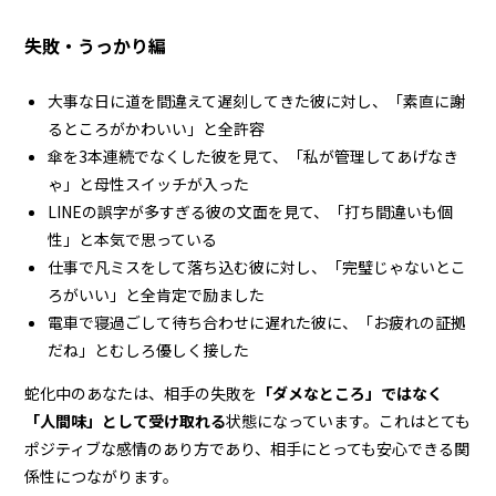
失敗・うっかり編
大事な日に道を間違えて遅刻してきた彼に対し、「素直に謝
るところがかわいい」と全許容
傘を3本連続でなくした彼を見て、「私が管理してあげなき
ゃ」と母性スイッチが入った
LINEの誤字が多すぎる彼の文面を見て、「打ち間違いも個
性」と本気で思っている
仕事で凡ミスをして落ち込む彼に対し、「完璧じゃないとこ
ろがいい」と全肯定で励ました
電車で寝過ごして待ち合わせに遅れた彼に、「お疲れの証拠
だね」とむしろ優しく接した
蛇化中のあなたは、相手の失敗を
「ダメなところ」ではなく
「人間味」として受け取れる
状態になっています。これはとても
ポジティブな感情のあり方であり、相手にとっても安心できる関
係性につながります。