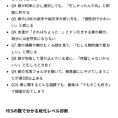
Q4. 彼が約束に少し遅刻しても、「忙しかったんだね」と即
座に許せる
Q5. 彼のLINEの誤字や絵文字の使い方を、「個性的でかわい
い」と感じる
Q6. 友達が「それはちょっと…」とドン引きする彼の癖が、
自分には全然気にならない
Q7. 彼の寝癖や朝のむくみ顔を見て、「むしろ無防備で愛お
しい」と感じる
Q8. 彼が失敗して落ち込んでいる姿に、「完璧じゃないから
いい」とむしろときめく
Q9. 彼の写真フォルダを開いて、無意識ににやけてしまうこ
とが週1回以上ある
Q10. 彼に関するどんな話題でも、最後は「でもそこも好き」
で結論が出てしまう
YESの数で分かる蛇化レベル診断