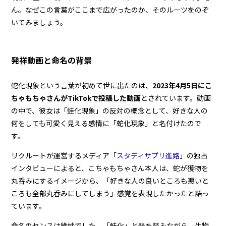
ん。なぜこの言葉がここまで広がったのか、そのルーツをのぞ
いてみましょう。
発祥動画と命名の背景
蛇化現象という言葉が初めて世に出たのは、
2023年4月5日にこ
ちゃもちゃさんがTikTokで投稿した動画
とされています。動画
の中で、彼女は「蛙化現象」の反対の概念として、好きな人の
何をしても可愛く見える感情に「蛇化現象」と名付けたので
す。
リクルートが運営するメディア「
スタディサプリ進路
」の独占
インタビューによると、こちゃもちゃさん本人は、蛇が獲物を
丸呑みにするイメージから、「好きな人の良いところも悪いと
ころも全部丸呑みにしてしまう」感覚を表現したかったと語っ
ています。
命名のセンスは絶妙でした。「蛙化」と韻を踏みながら、生物