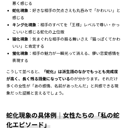
悪く感じる
蛇化現象
：好きな相手の欠点さえも丸呑みで「かわいい」と
感じる
キング化現象
：相手のすべてを「王様」レベルで尊い・かっ
こいいと感じる蛇化の上位版
猫化現象
：気まぐれな相手の振る舞いさえ「猫っぽくてかわ
いい」と肯定する
蛍化現象
：相手の魅力が一瞬光って消える、儚い恋愛感情を
表現する
こうして並べると、
「蛇化」は派生語のなかでもっとも完成度
が高く、長く残る語彙になっている
のが分かります。それだけ
多くの女性が「あの感情、名前があったんだ」と共感できる現
象だった証拠と言えるでしょう。
蛇化現象の具体例｜女性たちの「私の蛇
化エピソード」