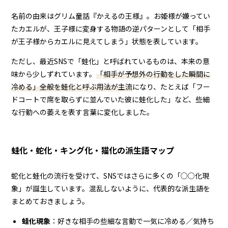
名前の由来はグリム童話『かえるの王様』。お姫様が嫌ってい
たカエルが、王子様に変身する物語の逆パターンとして「相手
が王子様からカエルに見えてしまう」状態を表しています。
ただし、最近SNSで「蛙化」と呼ばれているものは、本来の意
味から少しずれています。
「相手が予想外の行動をした瞬間に
冷める」全般を蛙化と呼ぶ用法が主流
になり、たとえば「フー
ドコートで席を取らずに並んでいた彼に蛙化した」など、些細
な行動への萎えを表す言葉に変化しました。
蛙化・蛇化・キング化・猫化の派生語マップ
蛇化と蛙化の流行を受けて、SNSではさらに多くの「○○化現
象」が誕生しています。混乱しないように、代表的な派生語を
まとめておきましょう。
蛙化現象
：好きな相手の些細な言動で一気に冷める／気持ち