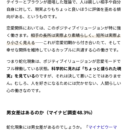
テイラーとブラウンが提唱した理論で、人は親しい相手や自分
自身に対して、現実よりもちょっと良いほうに評価を歪める傾
向がある、というものです。
恋愛関係においては、このポジティブイリュージョンが特に強
く働きます。
相手の長所は実際より素晴らしく、短所は実際よ
り小さく見える
——これが恋愛初期から付き合いたて、そして
幸せな関係を維持しているカップルに共通する心の働きです。
つまり蛇化現象は、ポジティブイリュージョンが恋愛モードで
フル稼働している状態。
科学的に見れば「ちょっと盛られた現
実」を見ている
のですが、それは決して悪いことではありませ
ん。むしろ、人を好きになるためには欠かせない、人間らしい
心の働きなのです。
男女差はあるのか（マイナビ調査48.3%）
蛇化現象には男女差があるのでしょうか。「
マイナビウーマ