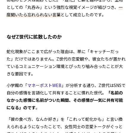
としての「丸呑み」という強烈な視覚イメージが結びつき、
一
度聞いたら忘れられない言葉
として成立したのです。
なぜZ世代に拡散したのか
蛇化現象がここまで広がった理由は、単に「キャッチーだっ
た」だけではありません。Z世代の恋愛観や、彼女たちが置かれ
ているコミュニケーション環境とぴったり噛み合ったことが大
きな要因です。
小学館の「
マネーポストWEB
」が分析する通り、Z世代はSNSで
自分の感情を言語化して共有することに慣れた世代。
「名前の
なかった感情に名前がついた瞬間、その感情が一気に共有可能
になる」のです
。
「彼の食べ方、なんか好き」を「これって蛇化かも」と言い換
えられるようになったことで、女性同士の恋愛トークがぐっと