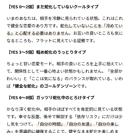
【YES 0〜2個】まだ蛇化していないクールタイプ
いまのあなたは、相手を冷静に見られている状態。これはこれ
で健全な恋愛のあり方です。
蛇化していないことを「冷めてい
る」と心配する必要はありません
。お互いの良いところも気に
なるところも、フラットに見えている証拠です。
【YES 3〜5個】軽め蛇化のうっとりタイプ
ちょっと甘い恋愛モード。相手の良いところを上手に拾えてい
て、関係性として一番心地よい状態かもしれません。「全部か
わいい」と「ここは気になる」のバランスが取れている、いわ
ば
「健全な蛇化」のゴールデンゾーン
です。
【YES 6〜8個】ガッツリ蛇化中のとろけタイプ
かなり深く蛇化中。相手のほぼすべてを肯定的に見ている状態
です。幸せな反面、後半で解説する「依存リスク」にだけは少
し気をつけて。
「自分の時間」「自分の友達」「自分の楽し
み」を意識的に確保する
ことで、健全なまま蛇化を楽しめま