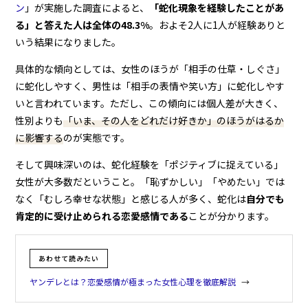
ン
」が実施した調査によると、
「蛇化現象を経験したことがあ
る」と答えた人は全体の48.3%
。およそ2人に1人が経験ありと
いう結果になりました。
具体的な傾向としては、女性のほうが「相手の仕草・しぐさ」
に蛇化しやすく、男性は「相手の表情や笑い方」に蛇化しやす
いと言われています。ただし、この傾向には個人差が大きく、
性別よりも
「いま、その人をどれだけ好きか」のほうがはるか
に影響する
のが実態です。
そして興味深いのは、蛇化経験を「ポジティブに捉えている」
女性が大多数だということ。「恥ずかしい」「やめたい」では
なく「むしろ幸せな状態」と感じる人が多く、蛇化は
自分でも
肯定的に受け止められる恋愛感情である
ことが分かります。
あわせて読みたい
ヤンデレとは？恋愛感情が極まった女性心理を徹底解説