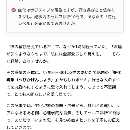
蛇化はポジティブな現象ですが、行き過ぎると依存リ
スクも。記事内のセルフ診断10問で、あなたの「蛇化
レベル」を確かめてみませんか。
「彼の寝顔を見ているだけで、なぜか1時間経っていた」「友達
が引くようなクセまで、私には全部愛おしく見える」——そん
な経験、ありませんか。
その感情の正体は、いま20〜30代女性のあいだで話題の
「蛇化
現象（へびかげんしょう）」
かもしれません。好きな人のすべ
てを丸呑みにするように受け入れてしまう、ちょっと不思議
で、とても人間らしい恋愛心理です。
この記事では、蛇化現象の意味・由来から、蛙化との違い、リ
アルなあるある例、心理学的な背景、そしてセルフ診断10問ま
で、あなたの「いまの恋」を見つめ直すヒントを丁寧にお伝え
していきます。