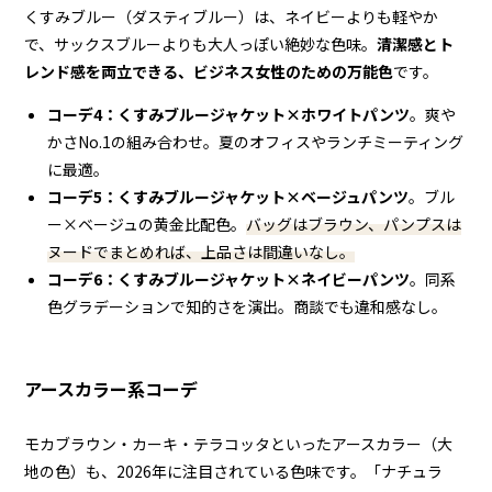
くすみブルー（ダスティブルー）は、ネイビーよりも軽やか
で、サックスブルーよりも大人っぽい絶妙な色味。
清潔感とト
レンド感を両立できる、ビジネス女性のための万能色
です。
コーデ4：くすみブルージャケット×ホワイトパンツ
。爽や
かさNo.1の組み合わせ。夏のオフィスやランチミーティング
に最適。
コーデ5：くすみブルージャケット×ベージュパンツ
。ブル
ー×ベージュの黄金比配色。
バッグはブラウン、パンプスは
ヌードでまとめれば、上品さは間違いなし。
コーデ6：くすみブルージャケット×ネイビーパンツ
。同系
色グラデーションで知的さを演出。商談でも違和感なし。
アースカラー系コーデ
モカブラウン・カーキ・テラコッタといったアースカラー（大
地の色）も、2026年に注目されている色味です。「ナチュラ