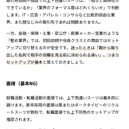
取引先訪問や商談での上下色違いスーツは、「相手と関係性が
できているか」「業界のフォーマル度はどれくらいか」で判断
します。IT・広告・アパレル・コンサルなど比較的自由な業
界、また顔なじみの取引先であれば問題ありません。
一方、金融・保険・士業・官公庁・医療メーカー営業のような
「堅め業界」では、初回訪問や役員クラスとの商談ではセット
アップに切り替えるのが安全です。
迷ったときは「鞄から取り
出した名刺で相手の役職を見る前に決められる装い」、つまり
セットアップが基本
と覚えておきましょう。
面接（基本NG）
就職活動・転職活動の面接では、上下色違いスーツは基本的に
避けます。新卒採用の面接は黒またはダークネイビーのリクル
ートスーツが鉄則で、転職面接でも上下同色のセットアップが
推奨されます。