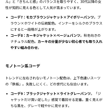
ル」と「きちんと感」のバランスを取りやすく、30代以降の女
性が知的に見える色として人気が高まっています。
コーデ7：モカブラウンジャケット×アイボリーパンツ
。ブ
ラウン×ホワイトの伝統配色。インナーをシルクのブラウス
にすると一段格が上がります。
コーデ8：カーキジャケット×ベージュパンツ
。秋冬向きの
ナチュラル配色。
カーキの分量が少ない初心者でも取り入れ
やすい組み合わせ
。
モノトーン系コーデ
トレンドに左右されないモノトーン配色は、上下色違いスーツ
の「鉄板」。失敗しにくく、どの世代にも似合います。
コーデ9：ブラックジャケット×ライトグレーパンツ
。「ジ
ャケットだけ買い足した」感覚で着回せる定番。重く見えが
ちな黒を、グレーで軽やかに見せます。