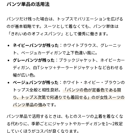
パンツ単品の活用法
パンツだけ残った場合は、トップスでバリエーションを広げる
のが基本戦略です。スーツとして着なくても、パンツ単体は
「きれいめのオフィスパンツ」として優秀に働きます。
ネイビーパンツが残った
：ホワイトブラウス、グレーニッ
ト、ベージュカーディガンで上下色違い風に。
グレーパンツが残った
：ブラックジャケット、ネイビーカー
ディガン、白Tシャツ＋テーラードジャケットなど合わせる
幅が広い色。
ベージュパンツが残った
：ホワイト・ネイビー・ブラウンの
トップス全般と相性良好。
「パンツの色が定番色である限
り、トップス次第で何通りでも着回せる」のが女性スーツの
パンツ単品の強み
です。
パンツ単品で活用するときは、もとのスーツの上着を着なくな
る代わりに、季節ごとにジャケットやカーディガンを1〜2枚足
していくほうがコスパが良くなります。