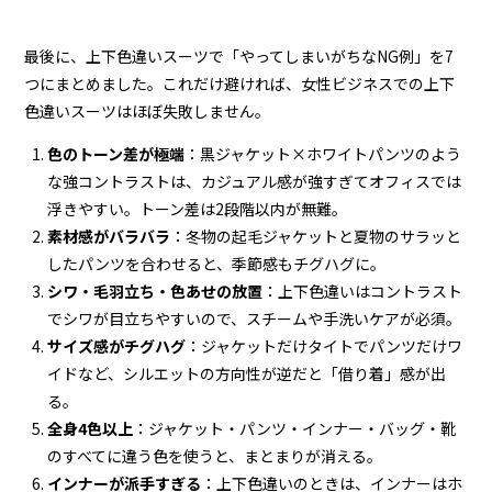
最後に、上下色違いスーツで「やってしまいがちなNG例」を7
つにまとめました。これだけ避ければ、女性ビジネスでの上下
色違いスーツはほぼ失敗しません。
色のトーン差が極端
：黒ジャケット×ホワイトパンツのよう
な強コントラストは、カジュアル感が強すぎてオフィスでは
浮きやすい。トーン差は2段階以内が無難。
素材感がバラバラ
：冬物の起毛ジャケットと夏物のサラッと
したパンツを合わせると、季節感もチグハグに。
シワ・毛羽立ち・色あせの放置
：上下色違いはコントラスト
でシワが目立ちやすいので、スチームや手洗いケアが必須。
サイズ感がチグハグ
：ジャケットだけタイトでパンツだけワ
イドなど、シルエットの方向性が逆だと「借り着」感が出
る。
全身4色以上
：ジャケット・パンツ・インナー・バッグ・靴
のすべてに違う色を使うと、まとまりが消える。
インナーが派手すぎる
：上下色違いのときは、インナーはホ