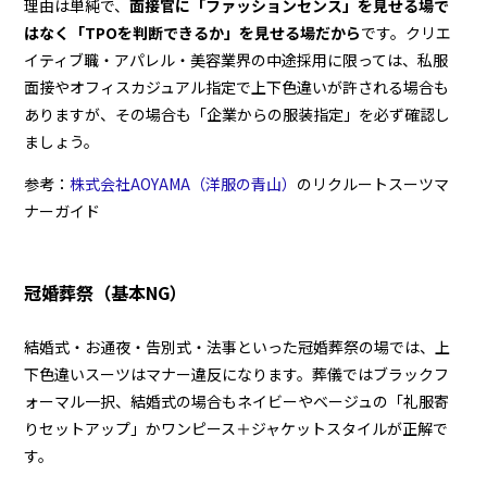
理由は単純で、
面接官に「ファッションセンス」を見せる場で
はなく「TPOを判断できるか」を見せる場だから
です。クリエ
イティブ職・アパレル・美容業界の中途採用に限っては、私服
面接やオフィスカジュアル指定で上下色違いが許される場合も
ありますが、その場合も「企業からの服装指定」を必ず確認し
ましょう。
参考：
株式会社AOYAMA（洋服の青山）
のリクルートスーツマ
ナーガイド
冠婚葬祭（基本NG）
結婚式・お通夜・告別式・法事といった冠婚葬祭の場では、上
下色違いスーツはマナー違反になります。葬儀ではブラックフ
ォーマル一択、結婚式の場合もネイビーやベージュの「礼服寄
りセットアップ」かワンピース＋ジャケットスタイルが正解で
す。