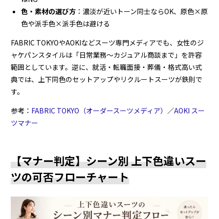
色・素材の選び方
：濃淡が近いトーン同士ならOK、原色×原
色や派手色×派手色は避ける
FABRIC TOKYOやAOKIなどスーツ専門メディアでも、女性のジ
ャケパンスタイルは「日常業務〜カジュアル商談まで」を許容
範囲としています。逆に、就活・転職面接・葬儀・格式高い式
典では、上下同色のセットアップやリクルートスーツが鉄則で
す。
参考：
FABRIC TOKYO（オーダースーツメディア）
／
AOKI スー
ツマナー
【マナー判定】シーン別 上下色違いスー
ツの可否フローチャート