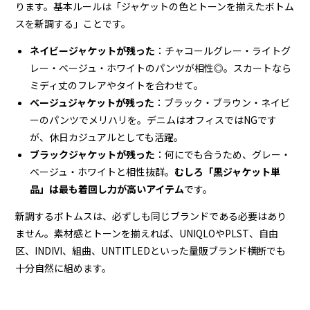
ります。基本ルールは「ジャケットの色とトーンを揃えたボトム
スを新調する」ことです。
ネイビージャケットが残った
：チャコールグレー・ライトグ
レー・ベージュ・ホワイトのパンツが相性◎。スカートなら
ミディ丈のフレアやタイトを合わせて。
ベージュジャケットが残った
：ブラック・ブラウン・ネイビ
ーのパンツでメリハリを。デニムはオフィスではNGです
が、休日カジュアルとしても活躍。
ブラックジャケットが残った
：何にでも合うため、グレー・
ベージュ・ホワイトと相性抜群。
むしろ「黒ジャケット単
品」は最も着回し力が高いアイテム
です。
新調するボトムスは、必ずしも同じブランドである必要はあり
ません。素材感とトーンを揃えれば、UNIQLOやPLST、自由
区、INDIVI、組曲、UNTITLEDといった量販ブランド横断でも
十分自然に組めます。