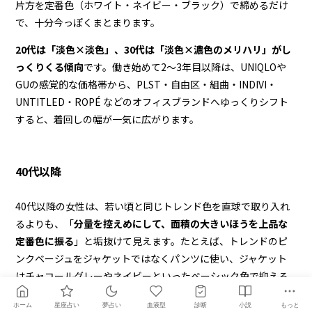
片方を定番色（ホワイト・ネイビー・ブラック）で締めるだけ
で、十分今っぽくまとまります。
20代は「淡色×淡色」、30代は「淡色×濃色のメリハリ」がし
っくりくる傾向
です。働き始めて2〜3年目以降は、UNIQLOや
GUの感覚的な価格帯から、PLST・自由区・組曲・INDIVI・
UNTITLED・ROPÉ などのオフィスブランドへゆっくりシフト
すると、着回しの幅が一気に広がります。
40代以降
40代以降の女性は、若い頃と同じトレンド色を直球で取り入れ
るよりも、「
分量を控えめにして、面積の大きいほうを上品な
定番色に振る
」と垢抜けて見えます。たとえば、トレンドのピ
ンクベージュをジャケットではなくパンツに使い、ジャケット
はチャコールグレーやネイビーといったベーシック色で抑える
イメージです。
ホーム
星座占い
夢占い
血液型
診断
小説
もっと