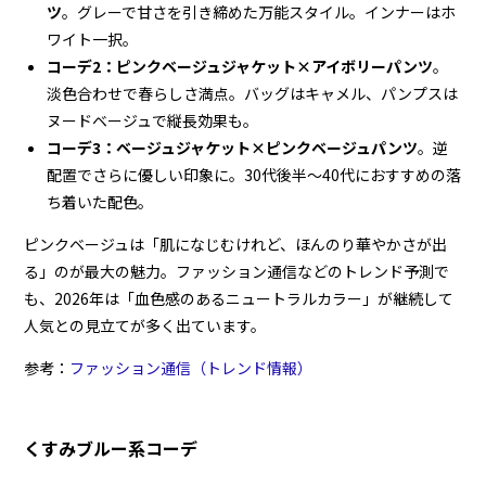
ツ
。グレーで甘さを引き締めた万能スタイル。インナーはホ
ワイト一択。
コーデ2：ピンクベージュジャケット×アイボリーパンツ
。
淡色合わせで春らしさ満点。バッグはキャメル、パンプスは
ヌードベージュで縦長効果も。
コーデ3：ベージュジャケット×ピンクベージュパンツ
。逆
配置でさらに優しい印象に。30代後半〜40代におすすめの落
ち着いた配色。
ピンクベージュは「肌になじむけれど、ほんのり華やかさが出
る」のが最大の魅力。ファッション通信などのトレンド予測で
も、2026年は「血色感のあるニュートラルカラー」が継続して
人気との見立てが多く出ています。
参考：
ファッション通信（トレンド情報）
くすみブルー系コーデ