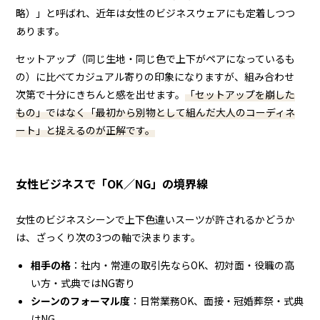
略）」と呼ばれ、近年は女性のビジネスウェアにも定着しつつ
あります。
セットアップ（同じ生地・同じ色で上下がペアになっているも
の）に比べてカジュアル寄りの印象になりますが、組み合わせ
次第で十分にきちんと感を出せます。
「セットアップを崩した
もの」ではなく「最初から別物として組んだ大人のコーディネ
ート」と捉えるのが正解です。
女性ビジネスで「OK／NG」の境界線
女性のビジネスシーンで上下色違いスーツが許されるかどうか
は、ざっくり次の3つの軸で決まります。
相手の格
：社内・常連の取引先ならOK、初対面・役職の高
い方・式典ではNG寄り
シーンのフォーマル度
：日常業務OK、面接・冠婚葬祭・式典
はNG