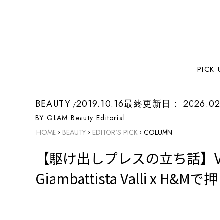
PICK 
BEAUTY
2019.10.16
最終更新日：
2026.02
BY GLAM Beauty Editorial
›
›
›
HOME
BEAUTY
EDITOR'S PICK
COLUMN
【駆け出しプレスの立ち話】V
Giambattista Valli 