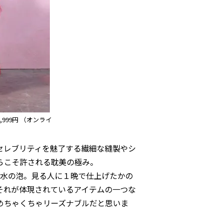
34,999円 （オンライ
セレブリティを魅了する繊細な縫製やシ
らこそ許される耽美の極み。
ば水の泡。見る人に１晩で仕上げたかの
それが体現されているアイテムの一つな
めちゃくちゃリーズナブルだと思いま