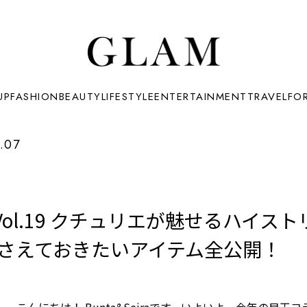
UP
FASHION
BEAUTY
LIFESTYLE
ENTERTAINMENT
TRAVEL
FO
.07
ol.19 クチュリエが魅せるハイス
x H&Mで押さえておきたいアイテム全公開！
こんにちは！ Bunta&Seiraです。いよいよ、今年の目玉コラボ「G