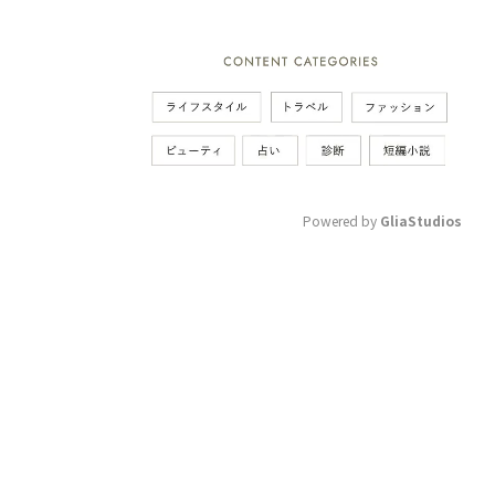
Powered by 
GliaStudios
M
u
t
e