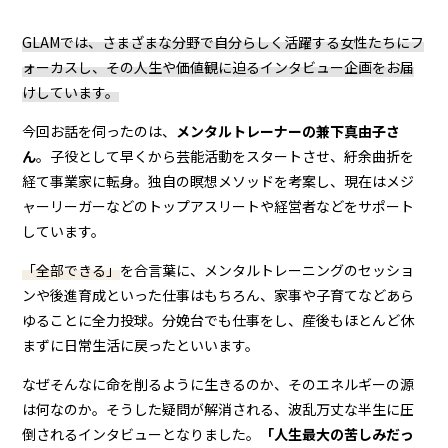
GLAMでは、さまざまな分野で自分らしく活躍する女性たちにフ
ォーカスし、その人生や価値観に迫るインタビュー企画をお届
けしています。
今回お話を伺ったのは、
メンタルトレーナーの兼下真由子さ
ん
。子役として早くから芸能活動をスタートさせ、紆余曲折を
経て事業家に転身。独自の瞑想メソッドを考案し、現在はメジ
ャーリーガーなどのトップアスリートや経営者などをサポート
しています。
「全部できる」
を合言葉に、メンタルトレーニングのセッショ
ンや後進育成といった仕事はもちろん、家事や子育てなどあら
ゆることに全力投球。分娩台でも仕事をし、産後もほとんど休
まずに日常生活に戻ったといいます。
なぜそんなに命を削るように生きるのか、そのエネルギーの源
は何なのか。そうした疑問が解消される、波乱万丈な半生に圧
倒されるインタビューとなりました。
「人生最大の苦しみだっ