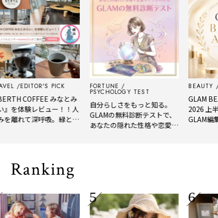
L
EDITOR'S PICK
FORTUNE
BEAUTY
EDI
PSYCHOLOGY TEST
TH COFFEE みなとみ
GLAM BEAU
自分らしさをもっと知る。
を体験レビュー！！人
2026 上半
GLAMの無料診断テストで、
離れて深呼吸。緑と
GLAM編集部
あなたの隠れた性格や恋愛タ
れたてコーヒーに癒や
年上半期の新
イプをチェック
「大人の隠れ家」
メ。
Ranking