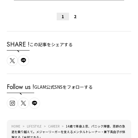
1
2
SHARE !
この記事をシェアする
Follow us !
GLAM公式SNSをフォローする
HOME
LIFESTYLE
CAREER
14歳で単身上京、パニック障害、恩師の急
逝を乗り越えて。メジャーリーガーを支えるメンタルトレーナー・兼下真由子が体
現する「全部できる」