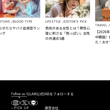
NE
BLOOD TYPE
LIFESTYLE
EDITOR'S PICK
TRAVEL
EDI
たらヤバイ血液型ラン
色気のある女性とは？男性心
【2026年最
理に刺さる「色っぽい」女性
中銀座）食べ
の共通点3選
た！おすすめ
ト
Follow us !
GLAM公式SNSをフォローする
PICK UP
運営会社