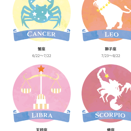
蟹座
獅子座
6/22～7/22
7/23～8/22
天秤座
蠍座