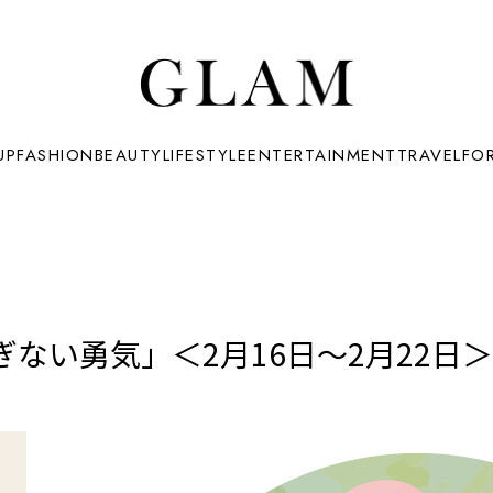
UP
FASHION
BEAUTY
LIFESTYLE
ENTERTAINMENT
TRAVEL
FO
ない勇気」＜2月16日～2月22日＞