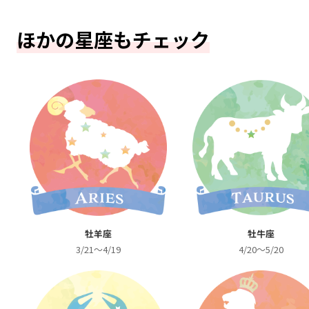
ほかの星座もチェック
牡羊座
牡牛座
3/21～4/19
4/20～5/20