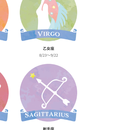
乙女座
8/23～9/22
射手座