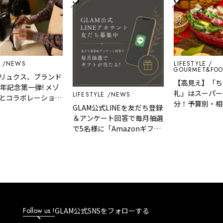
NEWS
LIFESTYLE
GOURMET&FOOD
ュクス、ブランド
【高見え】「ちょ
記念第一弾! メゾ
礼」はスーパーの
LIFESTYLE
NEWS
コラボレーション
分！予算別・相手
GLAM公式LINEを友だち登録
2型を2月1日に発
ない気の利いた手
＆アンケート回答で毎月抽選
で5名様に「Amazonギフト
カード」など、好きな商品を
選べるギフトをプレゼント！
Follow us !
GLAM公式SNSをフォローする