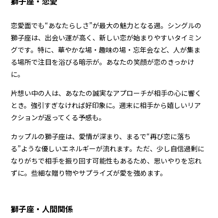
獅子座・恋愛
恋愛面でも“あなたらしさ”が最大の魅力となる週。シングルの
獅子座は、出会い運が高く、新しい恋が始まりやすいタイミン
グです。特に、華やかな場・趣味の場・忘年会など、人が集ま
る場所で注目を浴びる暗示が。あなたの笑顔が恋のきっかけ
に。
片想い中の人は、あなたの誠実なアプローチが相手の心に響く
とき。強引すぎなければ好印象に。週末に相手から嬉しいリア
クションが返ってくる予感も。
カップルの獅子座は、愛情が深まり、まるで“再び恋に落ち
る”ような優しいエネルギーが流れます。ただ、少し自信過剰に
なりがちで相手を振り回す可能性もあるため、思いやりを忘れ
ずに。些細な贈り物やサプライズが愛を強めます。
獅子座・人間関係