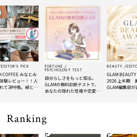
ITOR'S PICK
FORTUNE
BEAUTY
EDITOR'
PSYCHOLOGY TEST
COFFEE みなとみ
GLAM BEAUTY A
自分らしさをもっと知る。
験レビュー！！人
2026 上半期 美
GLAMの無料診断テストで、
て深呼吸。緑と
GLAM編集部が選ん
あなたの隠れた性格や恋愛タ
てコーヒーに癒や
年上半期の新作ベ
イプをチェック
人の隠れ家」
メ。
Ranking