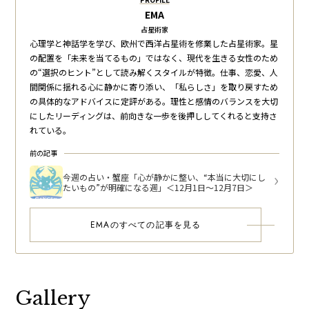
EMA
占星術家
心理学と神話学を学び、欧州で西洋占星術を修業した占星術家。星
の配置を「未来を当てるもの」ではなく、現代を生きる女性のため
の“選択のヒント”として読み解くスタイルが特徴。仕事、恋愛、人
間関係に揺れる心に静かに寄り添い、「私らしさ」を取り戻すため
の具体的なアドバイスに定評がある。理性と感情のバランスを大切
にしたリーディングは、前向きな一歩を後押ししてくれると支持さ
れている。
前の記事
今週の占い・蟹座「心が静かに整い、“本当に大切にし
たいもの”が明確になる週」＜12月1日～12月7日＞
EMAのすべての記事を見る
Gallery