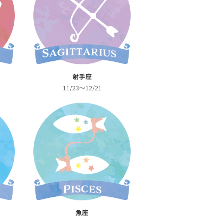
射手座
11/23～12/21
魚座