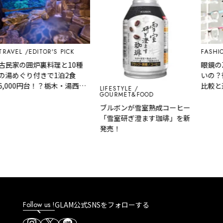
VEL
EDITOR'S PICK
FASHION
家の囲炉裏料理と10種
眼鏡のZof
めぐり付きで1泊2食
いの？後
000円台！？栃木・湯西川
比較と選
LIFESTYLE
GOURMET&FOOD
泉『桓武平氏ゆかりの宿
羽』で叶う秘境ステイ
ブルボンが雪室熟成コーヒー
「雪室研ぎ澄ます珈琲」を新
発売！
Follow us !
GLAM公式SNSをフォローする