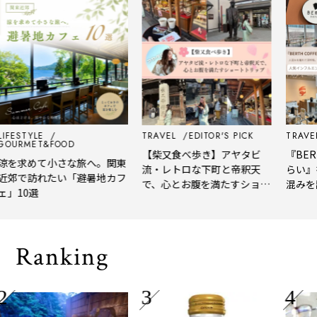
ESTYLE
TRAVEL
EDITOR'S PICK
TRAVEL
E
RMET&FOOD
【柴又食べ歩き】アヤタビ
『BERTH
を求めて小さな旅へ。関東
流・レトロな下町と帝釈天
らい』を
郊で訪れたい「避暑地カフ
で、心とお腹を満たすショー
混みを離
10選
トトリップ
風、淹れ
される「
Ranking