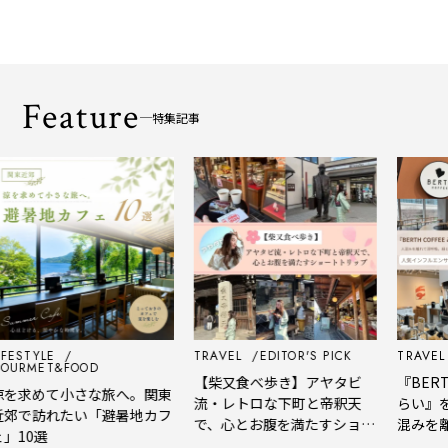
Feature
特集記事
ESTYLE
TRAVEL
EDITOR'S PICK
TRAVEL
E
URMET&FOOD
【柴又食べ歩き】アヤタビ
『BERTH
を求めて小さな旅へ。関東
流・レトロな下町と帝釈天
らい』を
郊で訪れたい「避暑地カフ
で、心とお腹を満たすショー
混みを離
10選
トトリップ
風、淹れ