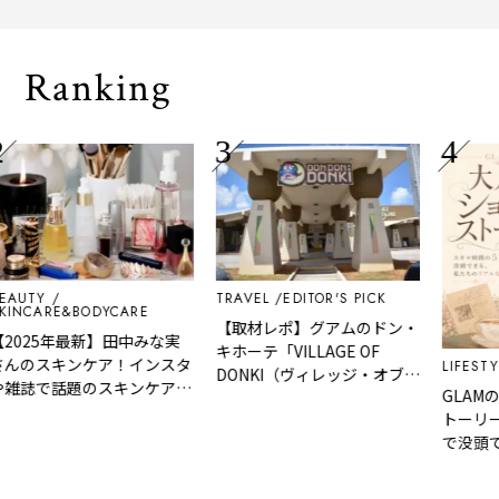
される「
Ranking
UTY
TRAVEL
EDITOR'S PICK
NCARE&BODYCARE
【取材レポ】グアムのドン・
025年最新】田中みな実
キホーテ「VILLAGE OF
んのスキンケア！インスタ
LIFESTYLE
DONKI（ヴィレッジ・オブ・
雑誌で話題のスキンケアア
GLAMの
ドンキ）」はどんなところ？
テムを紹介
トーリー」
魅力や人気商品など紹介！
で没頭で
ルな裏話