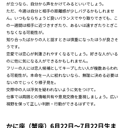
が立つなら、自分から声をかけてみるといいでしょう。
ただ、今週は自分と相手の距離感が少しバグるかもしれませ
ん。いつもならちょうど良いバランスでやり取りできても、こ
の一週間は相手に近づきすぎたり、あるいは遠すぎたりとぎこ
ちなくなる可能性が。
知り合ったばかりの人と話すときは慎重になったほうが良さそ
うです。
恋愛では恋心が刺激されやすくなるでしょう。好きな人がいる
のに他に気になる人ができるかもしれません。
フリーの人には恋人候補としてキープしたい人が複数あらわれ
る可能性が。本命を一人に絞れないなら、無理に決める必要は
ないのでじっくり様子見を。
交際中の人は浮気を疑われないように気をつけて。
仕事では周囲との情報共有や意見交換を重視しましょう。広い
視野を保って正しい判断・行動ができるはずです。
かに座（蟹座）6月22日～7月22日生ま