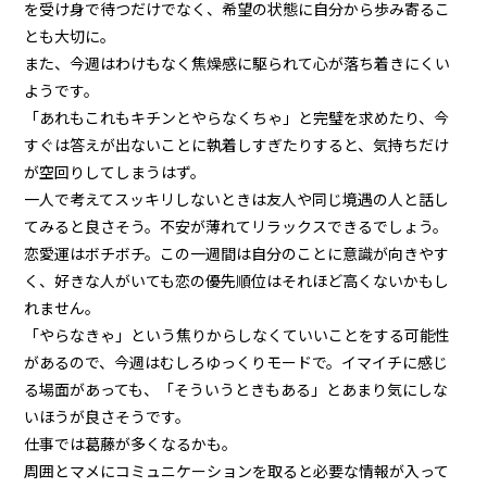
を受け身で待つだけでなく、希望の状態に自分から歩み寄るこ
とも大切に。
また、今週はわけもなく焦燥感に駆られて心が落ち着きにくい
ようです。
「あれもこれもキチンとやらなくちゃ」と完璧を求めたり、今
すぐは答えが出ないことに執着しすぎたりすると、気持ちだけ
が空回りしてしまうはず。
一人で考えてスッキリしないときは友人や同じ境遇の人と話し
てみると良さそう。不安が薄れてリラックスできるでしょう。
恋愛運はボチボチ。この一週間は自分のことに意識が向きやす
く、好きな人がいても恋の優先順位はそれほど高くないかもし
れません。
「やらなきゃ」という焦りからしなくていいことをする可能性
があるので、今週はむしろゆっくりモードで。イマイチに感じ
る場面があっても、「そういうときもある」とあまり気にしな
いほうが良さそうです。
仕事では葛藤が多くなるかも。
周囲とマメにコミュニケーションを取ると必要な情報が入って