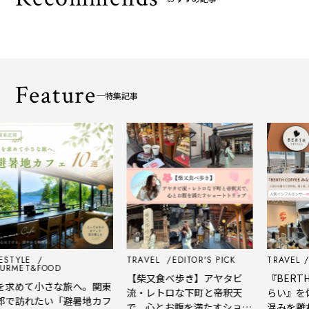
Feature
特集記事
YLE
TRAVEL
EDITOR'S PICK
TRAVEL
EDI
ET&FOOD
【柴又食べ歩き】アヤタビ
『BERTH C
めて小さな旅へ。関東
流・レトロな下町と帝釈天
らい』を体験
訪れたい「避暑地カフ
で、心とお腹を満たすショー
混みを離れて