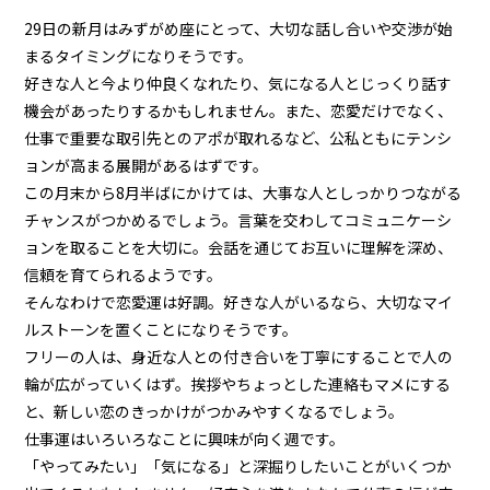
29日の新月はみずがめ座にとって、大切な話し合いや交渉が始
まるタイミングになりそうです。
好きな人と今より仲良くなれたり、気になる人とじっくり話す
機会があったりするかもしれません。また、恋愛だけでなく、
仕事で重要な取引先とのアポが取れるなど、公私ともにテンシ
ョンが高まる展開があるはずです。
この月末から8月半ばにかけては、大事な人としっかりつながる
チャンスがつかめるでしょう。言葉を交わしてコミュニケーシ
ョンを取ることを大切に。会話を通じてお互いに理解を深め、
信頼を育てられるようです。
そんなわけで恋愛運は好調。好きな人がいるなら、大切なマイ
ルストーンを置くことになりそうです。
フリーの人は、身近な人との付き合いを丁寧にすることで人の
輪が広がっていくはず。挨拶やちょっとした連絡もマメにする
と、新しい恋のきっかけがつかみやすくなるでしょう。
仕事運はいろいろなことに興味が向く週です。
「やってみたい」「気になる」と深掘りしたいことがいくつか