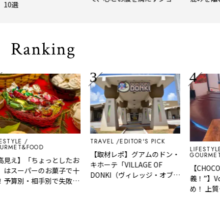
選
トトリップ
風、淹れたて
される「大人
Ranking
YLE
TRAVEL
EDITOR'S PICK
ET&FOOD
LIFESTYLE
【取材レポ】グアムのドン・
GOURMET&F
え】「ちょっとしたお
キホーテ「VILLAGE OF
【CHOCOの
スーパーのお菓子で十
DONKI（ヴィレッジ・オブ・
義！”】Vol.7
算別・相手別で失敗し
ドンキ）」はどんなところ？
め！ 上質チ
の利いた手土産リスト
魅力や人気商品など紹介！
ジュアルに楽し
CACAO CHOC
STAND」