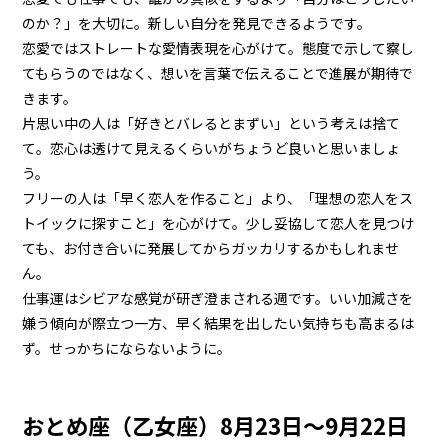
のか？」を大切に。新しい自分を発見できるようです。
恋愛ではストレートな愛情表現を心がけて。態度で示して察し
てもらうのではなく、想いを言葉で伝えることで進展が期待で
きます。
片思い中の人は「好きとバレるとまずい」という考えは捨て
て。恋心は透けて見えるくらいがちょうど良いと思いましょ
う。
フリーの人は「早く恋人を作ること」より、「理想の恋人をス
トイックに探すこと」を心がけて。少し妥協して恋人を見つけ
ても、お付き合いに発展してからガッカリするかもしれませ
ん。
仕事運はシビアな感覚が研ぎ澄まされる週です。いい加減さを
嫌う傾向が際立つ一方、早く結果を出したい気持ちも高まるは
ず。せっかちにならないように。
おとめ座（乙女座）8月23日～9月22日