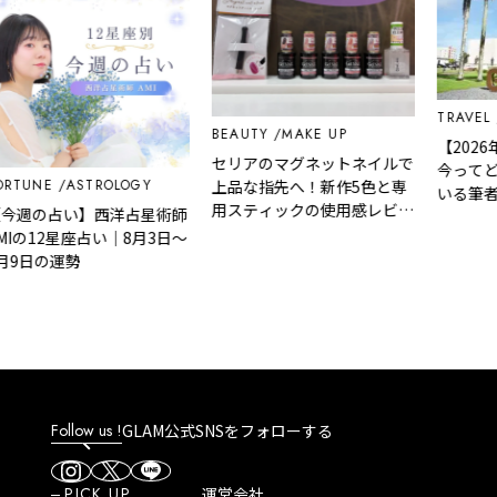
TRAVEL
ED
BEAUTY
MAKE UP
【2026年
セリアのマグネットネイルで
今ってどう
UNE
ASTROLOGY
上品な指先へ！新作5色と専
いる筆者が
用スティックの使用感レビュ
週の占い】西洋占星術師
説！
ー
の12星座占い｜8月3日～
日の運勢
Follow us !
GLAM公式SNSをフォローする
PICK UP
運営会社