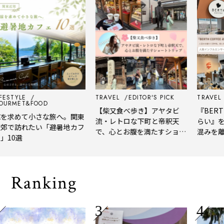
STYLE
TRAVEL
EDITOR'S PICK
TRAVEL
ED
MET&FOOD
【柴又食べ歩き】アヤタビ
『BERTH C
求めて小さな旅へ。関東
流・レトロな下町と帝釈天
らい』を体
で訪れたい「避暑地カフ
で、心とお腹を満たすショー
混みを離れ
0選
トトリップ
風、淹れた
される「大
Ranking