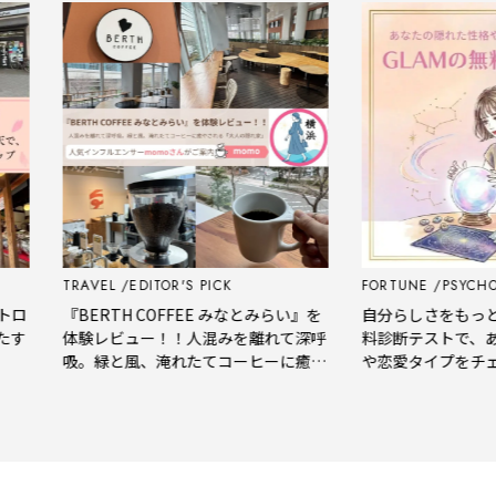
AVEL
EDITOR'S PICK
FORTUNE
PSYCHOLOGY TEST
BERTH COFFEE みなとみらい』を
自分らしさをもっと知る。GLA
験レビュー！！人混みを離れて深呼
料診断テストで、あなたの隠れ
。緑と風、淹れたてコーヒーに癒や
や恋愛タイプをチェック
れる「大人の隠れ家」