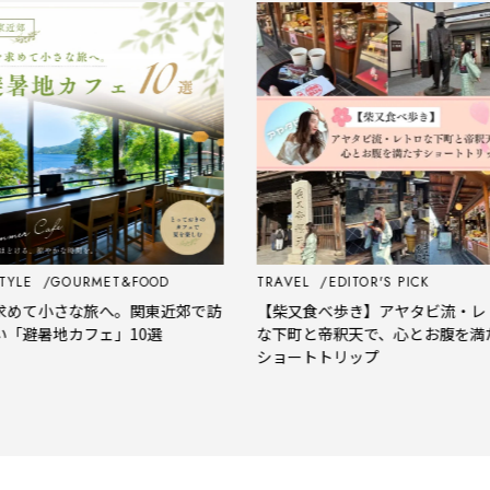
RMET&FOOD
TRAVEL
EDITOR'S PICK
TR
旅へ。関東近郊で訪
【柴又食べ歩き】アヤタビ流・レトロ
『
フェ」10選
な下町と帝釈天で、心とお腹を満たす
体
ショートトリップ
吸
さ