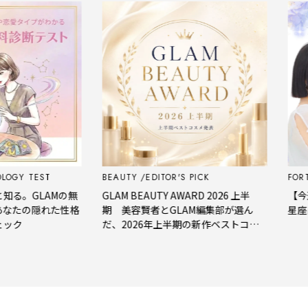
BEAUTY
EDITOR'S PICK
FORTUNE
AST
Mの無
GLAM BEAUTY AWARD 2026 上半
【今週の占い】西
た性格
期 美容賢者とGLAM編集部が選ん
星座占い｜8月3
だ、2026年上半期の新作ベストコス
メ。