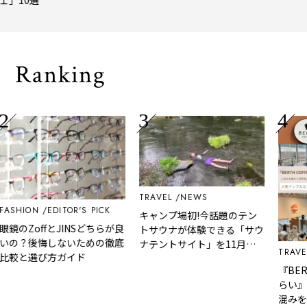
トトリップ
風、淹
される
Ranking
TRAVEL
NEWS
FASHION
EDITOR'S PICK
キャンプ場初!今話題のテン
眼鏡のZoffとJINSどちらが良
トサウナが体験できる「サウ
いの？後悔しないための徹底
ナテントサイト」を11月に
TRAVE
比較と選び方ガイド
予約開始
『BER
らい』
混みを