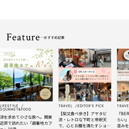
Feature
おすすめ記事
LIFESTYLE
TRAVEL
EDITOR'S PICK
TRAVE
GOURMET&FOOD
【柴又食べ歩き】アヤタビ
『BER
涼を求めて小さな旅へ。関東
流・レトロな下町と帝釈天
らい』
近郊で訪れたい「避暑地カフ
で、心とお腹を満たすショー
混みを
ェ」10選