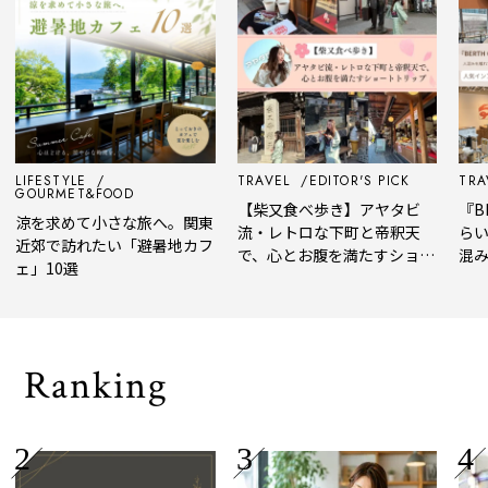
LIFESTYLE
TRAVEL
EDITOR'S PICK
TRAV
GOURMET&FOOD
【柴又食べ歩き】アヤタビ
『BE
涼を求めて小さな旅へ。関東
流・レトロな下町と帝釈天
らい
近郊で訪れたい「避暑地カフ
で、心とお腹を満たすショー
混み
ェ」10選
トトリップ
風、
され
Ranking