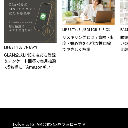
LIFESTYLE
EDITOR'S PICK
FASH
リスキリングとは？意味・制
眼鏡の
度・始め方を40代女性目線
いの
LIFESTYLE
NEWS
でやさしく解説
比較
GLAM公式LINEを友だち登録
＆アンケート回答で毎月抽選
で5名様に「Amazonギフト
カード」など、好きな商品を
選べるギフトをプレゼント！
Follow us !
GLAM公式SNSをフォローする