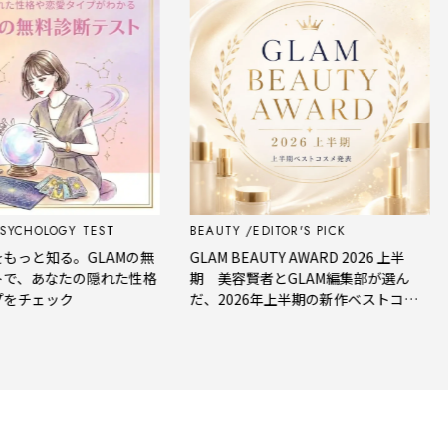
CHOLOGY TEST
BEAUTY
EDITOR'S PICK
F
と知る。GLAMの無
GLAM BEAUTY AWARD 2026 上半
【
、あなたの隠れた性格
期 美容賢者とGLAM編集部が選ん
星
チェック
だ、2026年上半期の新作ベストコス
メ。