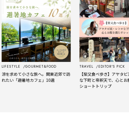
FESTYLE
GOURMET&FOOD
TRAVEL
EDITOR'S PICK
を求めて小さな旅へ。関東近郊で訪
【柴又食べ歩き】アヤタビ流・
たい「避暑地カフェ」10選
な下町と帝釈天で、心とお腹を
ショートトリップ