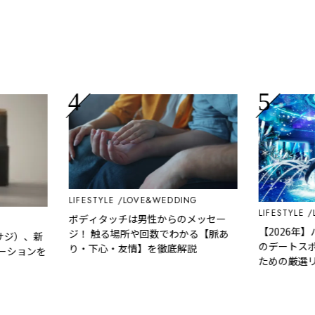
LIFESTYLE
LOVE&WEDDING
LIFESTYLE
LOV
ボディタッチは男性からのメッセー
【2026年】バ
ジ！ 触る場所や回数でわかる【脈あ
）、新
のデートスポッ
り・下心・友情】を徹底解説
ョンを
ための厳選リス