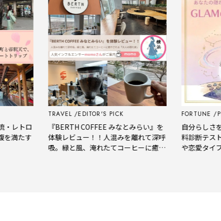
TRAVEL
EDITOR'S PICK
FORTUNE
PSY
レトロ
『BERTH COFFEE みなとみらい』を
自分らしさをもっ
満たす
体験レビュー！！人混みを離れて深呼
料診断テストで
吸。緑と風、淹れたてコーヒーに癒や
や恋愛タイプを
される「大人の隠れ家」