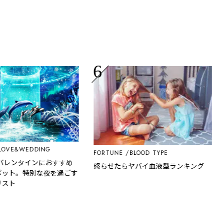
E&WEDDING
FORTUNE
BLOOD TYPE
L
レンタインにおすすめ
怒らせたらヤバイ血液型ランキング
ト。特別な夜を過ごす
ト