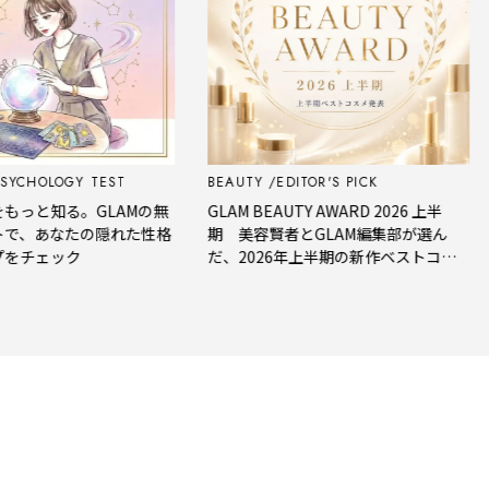
CHOLOGY TEST
BEAUTY
EDITOR'S PICK
F
っと知る。GLAMの無
GLAM BEAUTY AWARD 2026 上半
、あなたの隠れた性格
期 美容賢者とGLAM編集部が選ん
チェック
だ、2026年上半期の新作ベストコス
メ。