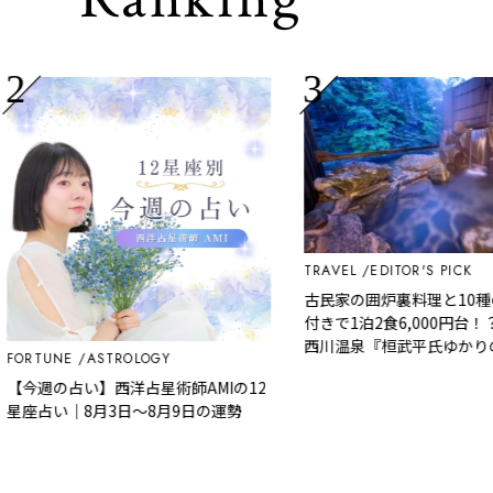
TRAVEL
EDITOR'S PICK
古民家の囲炉裏料理と10種の
付きで1泊2食6,000円台！？
西川温泉『桓武平氏ゆかりの宿
ORTUNE
ASTROLOGY
羽』で叶う秘境ステイ
今週の占い】西洋占星術師AMIの12
座占い｜8月3日～8月9日の運勢