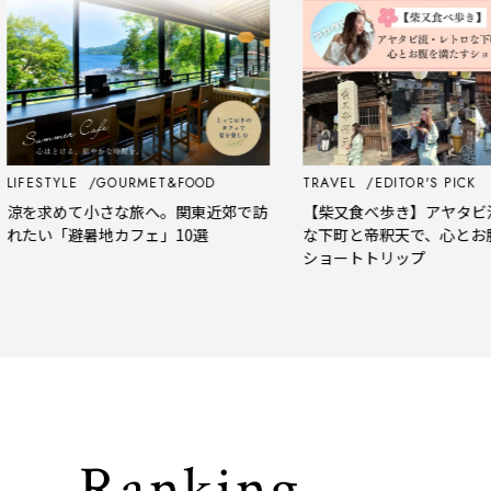
FESTYLE
GOURMET&FOOD
TRAVEL
EDITOR'S PICK
を求めて小さな旅へ。関東近郊で訪
【柴又食べ歩き】アヤタビ流
たい「避暑地カフェ」10選
な下町と帝釈天で、心とお腹
ショートトリップ
Ranking