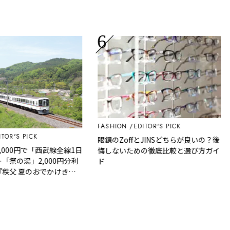
FASHION
EDITOR'S PICK
F
R'S PICK
眼鏡のZoffとJINSどちらが良いの？後
00円で「西武線全線1日
悔しないための徹底比較と選び方ガイ
の湯」2,000円分利
ド
父 夏のおでかけきっ
父観光