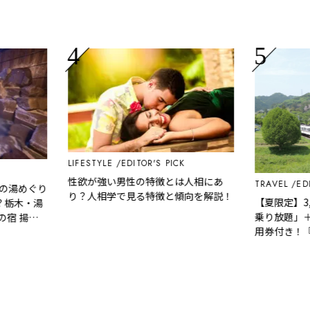
LIFESTYLE
EDITOR'S PICK
性欲が強い男性の特徴とは人相にあ
TRAVEL
EDITO
湯めぐり
り？人相学で見る特徴と傾向を解説！
【夏限定】3,0
栃木・湯
乗り放題」＋「祭
 揚
用券付き！『秩
ぷ』でお得に秩