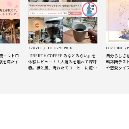
TRAVEL
EDITOR'S PICK
FORTUNE
PSY
・レトロ
『BERTH COFFEE みなとみらい』を
自分らしさをも
を満たす
体験レビュー！！人混みを離れて深呼
料診断テストで
吸。緑と風、淹れたてコーヒーに癒や
や恋愛タイプを
される「大人の隠れ家」