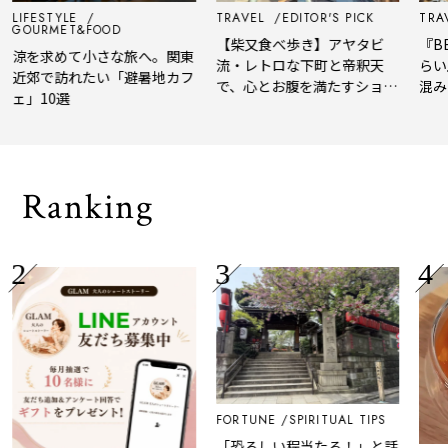
LIFESTYLE
TRAVEL
EDITOR'S PICK
TRAV
GOURMET&FOOD
【柴又食べ歩き】アヤタビ
『BE
涼を求めて小さな旅へ。関東
流・レトロな下町と帝釈天
らい
近郊で訪れたい「避暑地カフ
で、心とお腹を満たすショー
混み
ェ」10選
トトリップ
風、
され
Ranking
FORTUNE
SPIRITUAL TIPS
「恐ろしい程当たる！」と話