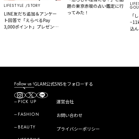
LIFE
LIFESTYLE
STORY
題の東京赤坂の占い鑑定に行
GOU
ってみた！
LINE友だち追加＆アンケー
「し
ト回答で「えらべるPay
−1
3,000ポイント」プレゼント
込ん
｜GLAM 大人のショートスト
ット
ーリー
の脂
Follow us !
GLAM公式SNSをフォローする
PICK UP
運営会社
FASHION
お問い合わせ
BEAUTY
プライバシーポリシー