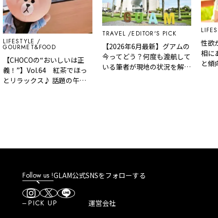
LIFES
TRAVEL
EDITOR'S PICK
LIFESTYLE
性欲
【2026年6月最新】グアムの
GOURMET&FOOD
相に
今ってどう？何度も渡航して
【CHOCOの“おいしいは正
と傾
いる筆者が現地の状況を解
義！”】Vol.64 紅茶でほっ
説！
とリラックス♪ 話題の午後
ティーカフェ
「Milk.Black.Lemon. By
GOGO NO KOCHA」
Follow us !
GLAM公式SNSをフォローする
PICK UP
運営会社