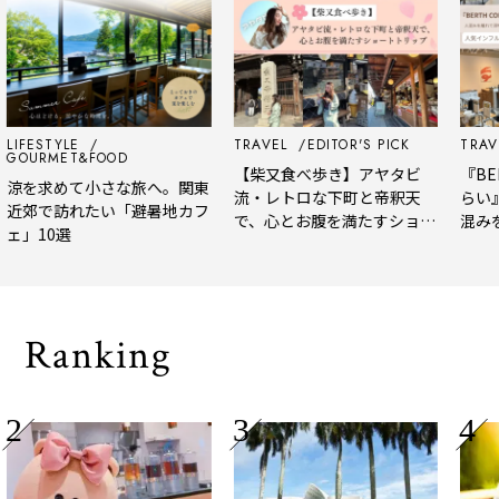
LIFESTYLE
TRAVEL
EDITOR'S PICK
TRAV
GOURMET&FOOD
【柴又食べ歩き】アヤタビ
『BER
涼を求めて小さな旅へ。関東
流・レトロな下町と帝釈天
らい
近郊で訪れたい「避暑地カフ
で、心とお腹を満たすショー
混み
ェ」10選
トトリップ
風、
され
Ranking