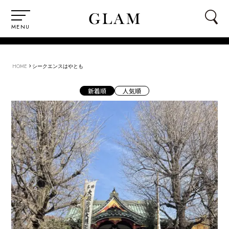
MENU
›
HOME
シークエンスはやとも
新着順
人気順