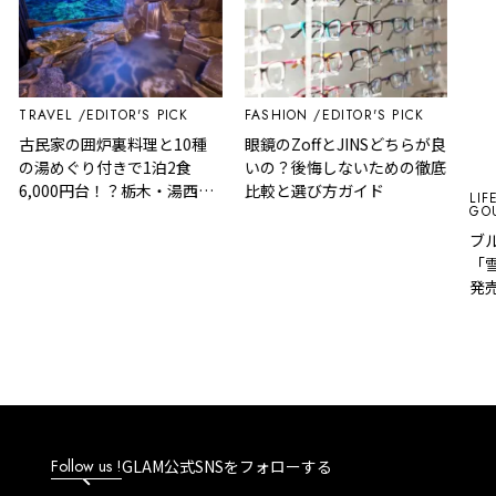
TRAVEL
EDITOR'S PICK
FASHION
EDITOR'S PICK
古民家の囲炉裏料理と10種
眼鏡のZoffとJINSどちらが良
の湯めぐり付きで1泊2食
いの？後悔しないための徹底
6,000円台！？栃木・湯西川
比較と選び方ガイド
LIFE
GOU
温泉『桓武平氏ゆかりの宿
揚羽』で叶う秘境ステイ
ブル
「雪
発売
Follow us !
GLAM公式SNSをフォローする