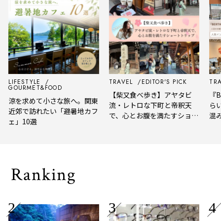
LIFESTYLE
TRAVEL
EDITOR'S PICK
TRA
GOURMET&FOOD
【柴又食べ歩き】アヤタビ
『BE
涼を求めて小さな旅へ。関東
流・レトロな下町と帝釈天
らい
近郊で訪れたい「避暑地カフ
で、心とお腹を満たすショー
混み
ェ」10選
トトリップ
風、
され
Ranking