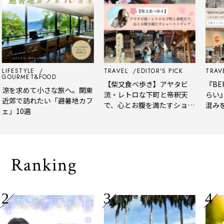
LIFESTYLE
TRAVEL
EDITOR'S PICK
TRAVE
GOURMET&FOOD
【柴又食べ歩き】アヤタビ
『BER
涼を求めて小さな旅へ。関東
流・レトロな下町と帝釈天
らい』
近郊で訪れたい「避暑地カフ
で、心とお腹を満たすショー
混みを
ェ」10選
トトリップ
風、淹
される
Ranking