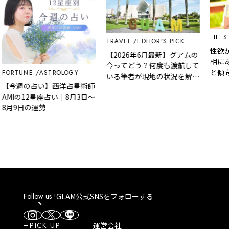
LIFEST
TRAVEL
EDITOR'S PICK
性欲が
【2026年6月最新】グアムの
相にあ
今ってどう？何度も渡航して
と傾向
FORTUNE
ASTROLOGY
いる筆者が現地の状況を解
【今週の占い】西洋占星術師
説！
AMIの12星座占い｜8月3日～
8月9日の運勢
Follow us !
GLAM公式SNSをフォローする
PICK UP
運営会社