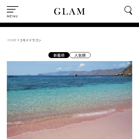
MENU
›
HOME
コモドドラゴン
新着順
人気順