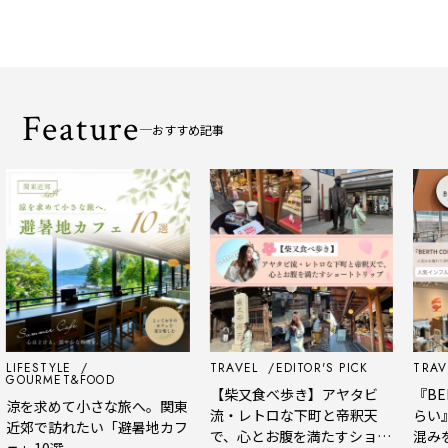
Feature
おすすめ記事
LIFESTYLE
TRAVEL
EDITOR'S PICK
TRAVE
GOURMET&FOOD
【柴又食べ歩き】アヤタビ
『BER
涼を求めて小さな旅へ。関東
流・レトロな下町と帝釈天
らい
近郊で訪れたい「避暑地カフ
で、心とお腹を満たすショー
混み
ェ」10選