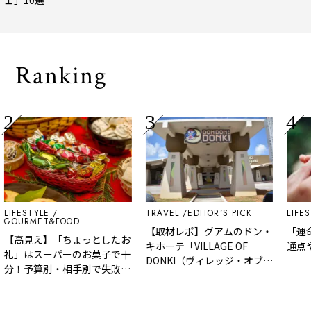
トトリップ
風、
され
Ranking
LIFESTYLE
TRAVEL
EDITOR'S PICK
LIFES
GOURMET&FOOD
【取材レポ】グアムのドン・
「運
【高見え】「ちょっとしたお
キホーテ「VILLAGE OF
通点や
礼」はスーパーのお菓子で十
DONKI（ヴィレッジ・オブ・
分！予算別・相手別で失敗し
ドンキ）」はどんなところ？
ない気の利いた手土産リスト
魅力や人気商品など紹介！