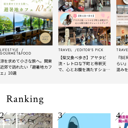
IFESTYLE
TRAVEL
EDITOR'S PICK
TRAVEL
OURMET&FOOD
【柴又食べ歩き】アヤタビ
『BERT
涼を求めて小さな旅へ。関東
流・レトロな下町と帝釈天
らい』
近郊で訪れたい「避暑地カフ
で、心とお腹を満たすショー
混みを
」10選
トトリップ
風、淹
される
Ranking