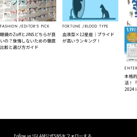
ASHION
EDITOR'S PICK
FORTUNE
BLOOD TYPE
鏡のZoffとJINSどちらが良
血液型×12星座｜プライド
いの？後悔しないための徹底
が高いランキング！
比較と選び方ガイド
ENTERT
本格的
活！『
2024 i
ころ
Follow us !
GLAM公式SNSをフォローする