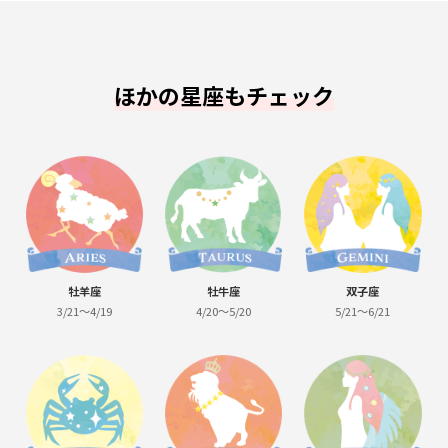
ほかの星座もチェック
牡羊座
牡牛座
双子座
3/21～4/19
4/20～5/20
5/21～6/21