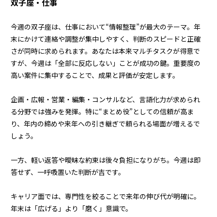
双子座・仕事
今週の双子座は、仕事において“情報整理”が最大のテーマ。年
末にかけて連絡や調整が集中しやすく、判断のスピードと正確
さが同時に求められます。あなたは本来マルチタスクが得意で
すが、今週は「全部に反応しない」ことが成功の鍵。重要度の
高い案件に集中することで、成果と評価が安定します。
企画・広報・営業・編集・コンサルなど、言語化力が求められ
る分野では強みを発揮。特に“まとめ役”としての信頼が高ま
り、年内の締めや来年への引き継ぎで頼られる場面が増えるで
しょう。
一方、軽い返答や曖昧な約束は後々負担になりがち。今週は即
答せず、一呼吸置いた判断が吉です。
キャリア面では、専門性を絞ることで来年の伸び代が明確に。
年末は「広げる」より「磨く」意識で。