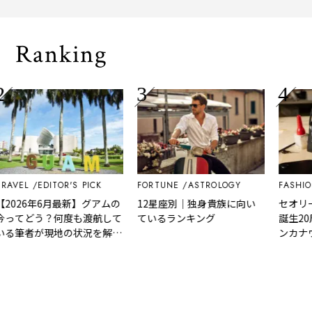
される「
Ranking
VEL
EDITOR'S PICK
FORTUNE
ASTROLOGY
FASHION
026年6月最新】グアムの
12星座別｜独身貴族に向い
セオリー
ってどう？何度も渡航して
ているランキング
誕生20周
る筆者が現地の状況を解
ンカナウ
！
したバッグ
売