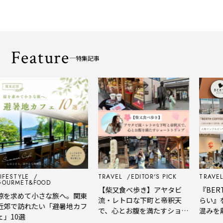
Feature
特集記事
ESTYLE
TRAVEL
EDITOR'S PICK
TRAVEL
URMET&FOOD
【柴又食べ歩き】アヤタビ
『BERTH
を求めて小さな旅へ。関東
流・レトロな下町と帝釈天
らい』を
郊で訪れたい「避暑地カフ
で、心とお腹を満たすショー
混みを離
10選
トトリップ
風、淹れ