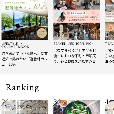
IFESTYLE
TRAVEL
EDITOR'S PICK
TRAVEL
OURMET&FOOD
【柴又食べ歩き】アヤタビ
『BERT
涼を求めて小さな旅へ。関東
流・レトロな下町と帝釈天
らい』
近郊で訪れたい「避暑地カフ
で、心とお腹を満たすショー
混みを
ェ」10選
トトリップ
風、淹
される
Ranking