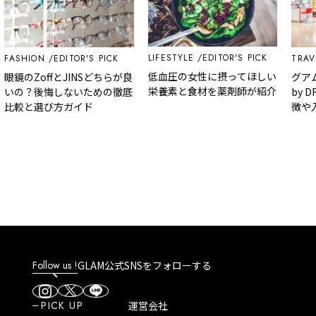
LIFESTYLE
EDITOR'S PICK
ASHION
EDITOR'S PICK
TRAVEL
低血圧の女性に摂ってほしい
眼鏡のZoffとJINSどちらが良
グアム
栄養素と食材を薬剤師が紹介
いの？後悔しないための徹底
by D
比較と選び方ガイド
徴や入
方法な
Follow us !
GLAM公式SNSをフォローする
PICK UP
運営会社