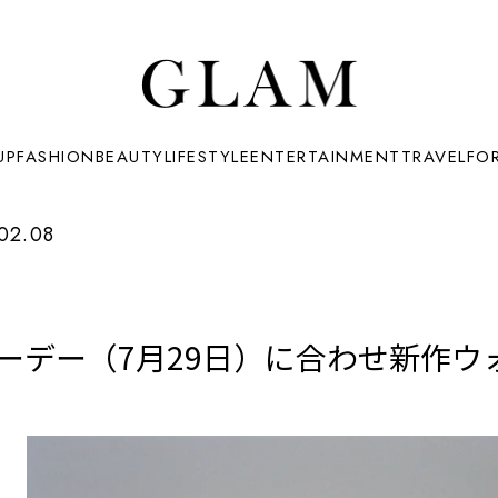
UP
FASHION
BEAUTY
LIFESTYLE
ENTERTAINMENT
TRAVEL
FO
02.08
ーデー（7月29日）に合わせ新作