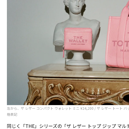
左から、ザ レザー コンパクト ウォレット ミニ ¥24,200 / ザ レザー トート 
格表記
同じく「THE」シリーズの「ザ レザー トップ ジップ マ