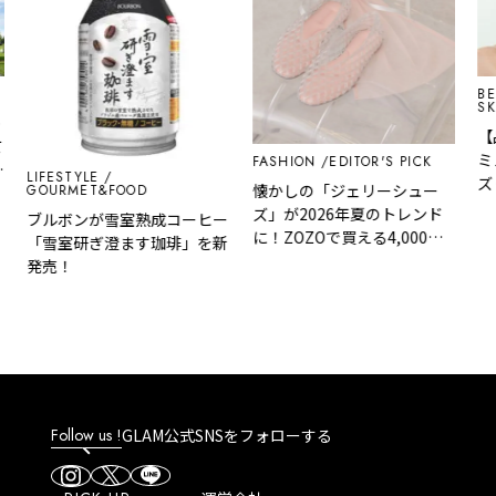
BEAUT
SKINC
【品切
ミノ酸
FASHION
EDITOR'S PICK
IFESTYLE
ズり中！
懐かしの「ジェリーシュー
GOURMET&FOOD
アミノ
ズ」が2026年夏のトレンド
ブルボンが雪室熟成コーヒー
も人気
に！ZOZOで買える4,000円
「雪室研ぎ澄ます珈琲」を新
以下、大人も履きやすいブラ
発売！
ンド名品3選
Follow us !
GLAM公式SNSをフォローする