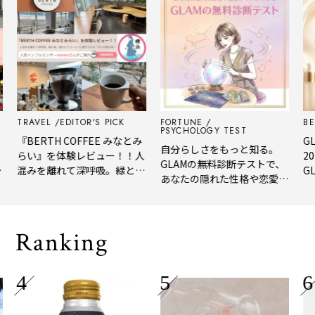
RAVEL
EDITOR'S PICK
FORTUNE
BEAUT
PSYCHOLOGY TEST
『BERTH COFFEE みなとみ
GLAM 
自分らしさをもっと知る。
らい』を体験レビュー！！人
2026
GLAMの無料診断テストで、
混みを離れて深呼吸。緑と
GLAM
あなたの隠れた性格や恋愛タ
風、淹れたてコーヒーに癒や
年上半
イプをチェック
される「大人の隠れ家」
メ。
Ranking