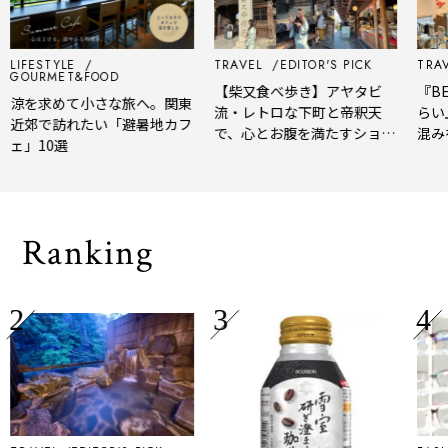
LIFESTYLE
TRAVEL
EDITOR'S PICK
TRAV
GOURMET&FOOD
【柴又食べ歩き】アヤタビ
『BE
涼を求めて小さな旅へ。関東
流・レトロな下町と帝釈天
らい
近郊で訪れたい「避暑地カフ
で、心とお腹を満たすショー
混み
ェ」10選
トトリップ
風、
され
Ranking