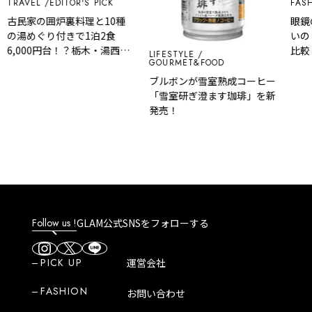
TRAVEL
EDITOR'S PICK
FASH
古民家の囲炉裏料理と10種
眼鏡の
の湯めぐり付きで1泊2食
いの
6,000円台！？栃木・湯西川
比較
LIFESTYLE
GOURMET&FOOD
温泉『桓武平氏ゆかりの宿
揚羽』で叶う秘境ステイ
ブルボンが雪室熟成コーヒー
「雪室研ぎ澄ます珈琲」を新
発売！
Follow us !
GLAM公式SNSをフォローする
PICK UP
運営会社
FASHION
お問い合わせ