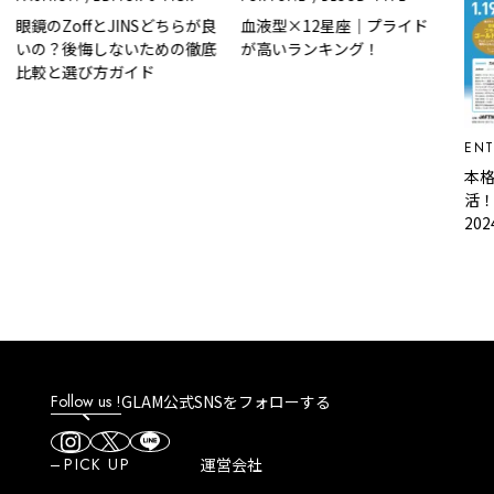
眼鏡のZoffとJINSどちらが良
血液型×12星座｜プライド
いの？後悔しないための徹底
が高いランキング！
比較と選び方ガイド
ENT
本格
活！
202
ころ
Follow us !
GLAM公式SNSをフォローする
PICK UP
運営会社