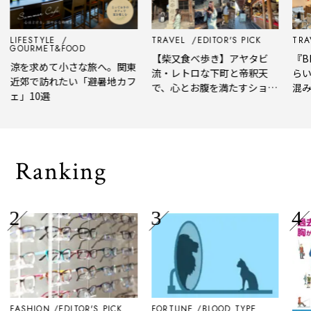
LIFESTYLE
TRAVEL
EDITOR'S PICK
TRAV
GOURMET&FOOD
【柴又食べ歩き】アヤタビ
『BE
涼を求めて小さな旅へ。関東
流・レトロな下町と帝釈天
らい
近郊で訪れたい「避暑地カフ
で、心とお腹を満たすショー
混み
ェ」10選
トトリップ
風、
され
Ranking
FASHION
EDITOR'S PICK
FORTUNE
BLOOD TYPE