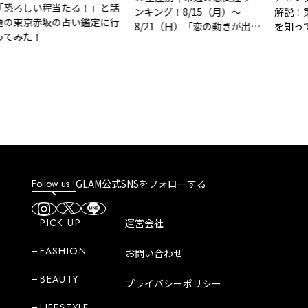
恐ろしい程当たる！」と話
ンキング！8/15（月）～
解説！
の東京赤坂の占い鑑定に行
8/21（日）「恋の動きが出て
を知っ
てみた！
くる」
Follow us !
GLAM公式SNSをフォローする
PICK UP
運営会社
FASHION
お問い合わせ
BEAUTY
プライバシーポリシー
LIFESTYLE