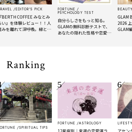
RAVEL
EDITOR'S PICK
FORTUNE
BEAUTY
PSYCHOLOGY TEST
BERTH COFFEE みなとみ
GLAM B
自分らしさをもっと知る。
い』を体験レビュー！！人
2026
GLAMの無料診断テストで、
みを離れて深呼吸。緑と
GLAM
あなたの隠れた性格や恋愛タ
、淹れたてコーヒーに癒や
年上半
イプをチェック
れる「大人の隠れ家」
メ。
Ranking
FORTUNE
ASTROLOGY
LIFESTY
ORTUNE
SPIRITUAL TIPS
12星座別｜来週の恋愛運ラ
アセン